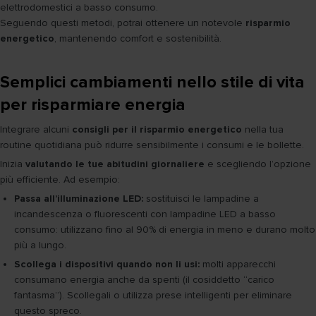
elettrodomestici a basso consumo.
Seguendo questi metodi, potrai ottenere un notevole
risparmio
energetico
, mantenendo comfort e sostenibilità.
Semplici cambiamenti nello stile di vita
per risparmiare energia
Integrare alcuni
consigli per il risparmio energetico
nella tua
routine quotidiana può ridurre sensibilmente i consumi e le bollette.
Inizia
valutando le tue abitudini giornaliere
e scegliendo l’opzione
più efficiente. Ad esempio:
Passa all’illuminazione LED:
sostituisci le lampadine a
incandescenza o fluorescenti con lampadine LED a basso
consumo: utilizzano fino al 90% di energia in meno e durano molto
più a lungo.
Scollega i dispositivi quando non li usi:
molti apparecchi
consumano energia anche da spenti (il cosiddetto “carico
fantasma”). Scollegali o utilizza prese intelligenti per eliminare
questo spreco.