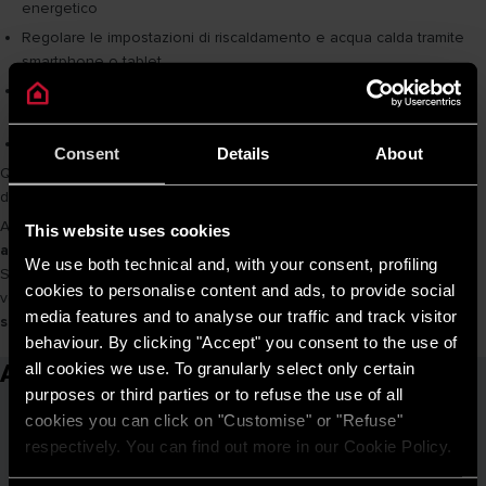
energetico
Regolare le impostazioni di riscaldamento e acqua calda tramite
smartphone o tablet
Programmare gli orari di funzionamento in base alle proprie
abitudini
Ricevere notifiche utili in caso di anomalie o malfunzionamenti
Consent
Details
About
Queste funzioni favoriscono un uso più consapevole ed efficiente
dell’energia nel tempo.
Ariston offre una gamma completa di soluzioni che uniscono
This website uses cookies
affidabilità, tecnologia e consapevolezza energetica
.
We use both technical and, with your consent, profiling
Scegliere un sistema moderno e connesso è un passo importante
cookies to personalise content and ads, to provide social
verso una
gestione dell’energia domestica più responsabile e
media features and to analyse our traffic and track visitor
sostenibile
.
behaviour. By clicking "Accept" you consent to the use of
Articoli correlati
all cookies we use. To granularly select only certain
purposes or third parties or to refuse the use of all
cookies you can click on "Customise" or "Refuse"
respectively. You can find out more in our Cookie Policy.