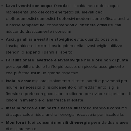
Lava i vestiti con acqua fredda:
il riscaldamento dell’acqua
rappresenta uno dei costi energetici più elevati degli
elettrodomestici domestici. I detersivi moderni sono efficaci anche
a basse temperature, consentendoti di ottenere ottimi risultati
riducendo drasticamente i consumi.
Asciuga all’aria vestiti e stoviglie:
evita, quando possibile,
l’asciugatrice e il ciclo di asciugatura della lavastoviglie; utilizza
stendini o appendi i panni all’aperto.
Fai funzionare lavatrice e lavastoviglie nelle ore non di punta
per approfittare delle tariffe più basse: un piccolo accorgimento
che può tradursi in un grande risparmio.
Isola la casa:
migliora l’isolamento di tetto, pareti e pavimenti per
ridurre la necessità di riscaldamento o raffreddamento; sigilla
finestre e porte con guarnizioni o silicone per evitare dispersioni di
calore in inverno e di aria fresca in estate.
Installa docce e rubinetti a basso flusso:
riducendo il consumo
di acqua calda, riduci anche l’energia necessaria per riscaldarla.
Monitora i tuoi consumi mensili di energia
per individuare aree
di miglioramento.