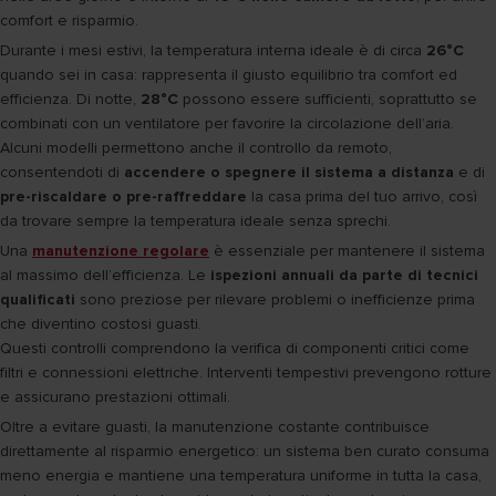
comfort e risparmio.
Durante i mesi estivi, la temperatura interna ideale è di circa
26°C
quando sei in casa: rappresenta il giusto equilibrio tra comfort ed
efficienza. Di notte,
28°C
possono essere sufficienti, soprattutto se
combinati con un ventilatore per favorire la circolazione dell’aria.
Alcuni modelli permettono anche il controllo da remoto,
consentendoti di
accendere o spegnere il sistema a distanza
e di
pre-riscaldare o pre-raffreddare
la casa prima del tuo arrivo, così
da trovare sempre la temperatura ideale senza sprechi.
Una
manutenzione regolare
è essenziale per mantenere il sistema
al massimo dell’efficienza. Le
ispezioni annuali da parte di tecnici
qualificati
sono preziose per rilevare problemi o inefficienze prima
che diventino costosi guasti.
Questi controlli comprendono la verifica di componenti critici come
filtri e connessioni elettriche. Interventi tempestivi prevengono rotture
e assicurano prestazioni ottimali.
Oltre a evitare guasti, la manutenzione costante contribuisce
direttamente al risparmio energetico: un sistema ben curato consuma
meno energia e mantiene una temperatura uniforme in tutta la casa,