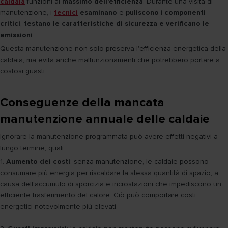
caldaia
funzioni al
massimo dell'efficienza
. Durante una visita di
manutenzione, i
tecnici
esaminano
e
puliscono
i
componenti
critici
,
testano le caratteristiche di sicurezza e verificano le
emissioni
.
Questa manutenzione non solo preserva l'efficienza energetica della
caldaia, ma evita anche malfunzionamenti che potrebbero portare a
costosi guasti.
Conseguenze della mancata
manutenzione annuale delle caldaie
Ignorare la manutenzione programmata può avere effetti negativi a
lungo termine, quali:
1.
Aumento dei costi
: senza manutenzione, le caldaie possono
consumare più energia per riscaldare la stessa quantità di spazio, a
causa dell'accumulo di sporcizia e incrostazioni che impediscono un
efficiente trasferimento del calore. Ciò può comportare costi
energetici notevolmente più elevati.