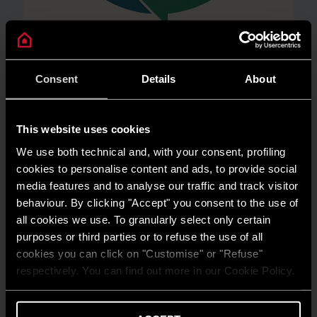
AMBIENTE
Consent
Details
About
Risparmio energetico: trasforma la tua
casa in un modello di efficienza
This website uses cookies
LEGGI DI PIÙ
We use both technical and, with your consent, profiling
cookies to personalise content and ads, to provide social
media features and to analyse our traffic and track visitor
behaviour. By clicking "Accept" you consent to the use of
all cookies we use. To granularly select only certain
purposes or third parties or to refuse the use of all
cookies you can click on "Customise" or "Refuse"
respectively. You can find out more in our Cookie Policy.