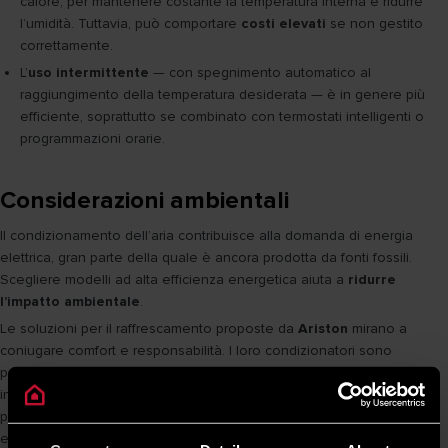
calore, per mantenere costante la temperatura interna e ridurre
l’umidità. Tuttavia, può comportare
costi elevati
se non gestito
correttamente.
L’
uso intermittente
— con spegnimento automatico al
raggiungimento della temperatura desiderata — è in genere più
efficiente, soprattutto se combinato con termostati intelligenti o
programmazioni orarie.
Considerazioni ambientali
Il condizionamento dell’aria contribuisce alla domanda di energia
elettrica, gran parte della quale è ancora prodotta da fonti fossili.
Scegliere modelli ad alta efficienza energetica aiuta a
ridurre
l’impatto ambientale
.
Le soluzioni per il raffrescamento proposte da
Ariston
mirano a
coniugare comfort e responsabilità. I loro condizionatori sono
progettati per minimizzare i consumi energetici. Grazie ai controlli
intelligenti integrati, questi sistemi rappresentano un modo efficace
per mantenere un clima interno gradevole, riducendo al contempo
emissioni e costi.