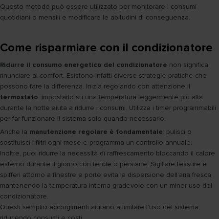
Questo metodo può essere utilizzato per monitorare i consumi
quotidiani o mensili e modificare le abitudini di conseguenza.
Come risparmiare con il condizionatore
Ridurre il consumo energetico del condizionatore
non significa
rinunciare al comfort. Esistono infatti diverse strategie pratiche che
possono fare la differenza. Inizia regolando con attenzione il
termostato
: impostarlo su una temperatura leggermente più alta
durante la notte aiuta a ridurre i consumi. Utilizza i timer programmabili
per far funzionare il sistema solo quando necessario.
Anche la
manutenzione regolare è fondamentale
: pulisci o
sostituisci i filtri ogni mese e programma un controllo annuale.
Inoltre, puoi ridurre la necessità di raffrescamento bloccando il calore
esterno durante il giorno con tende o persiane. Sigillare fessure e
spifferi attorno a finestre e porte evita la dispersione dell’aria fresca,
mantenendo la temperatura interna gradevole con un minor uso del
condizionatore.
Questi semplici accorgimenti aiutano a limitare l’uso del sistema,
riducendo consumi e costi.