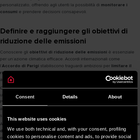
personalizzato, offrendo agli utenti la possibilità di
monitorare i
consumi
e prendere decisioni consapevoli.
Definire e raggiungere gli obiettivi di
riduzione delle emissioni
Conoscere gli
obiettivi di riduzione delle emissioni
è essenziale
per un’azione climatica efficace. Accordi internazionali come
l’
Accordo di Parigi
stabiliscono traguardi ambiziosi per
limitare il
riscaldamento globale
, mentre iniziative locali si impegnano ad
affrontare le sfide specifiche dei territori.
Ciascuno può contribuire migliorando l’
efficienza energetica
,
utilizzando i trasporti pubblici e sostenendo le energie rinnovabili.
Consent
Details
About
Programmi comunitari, come la piantumazione di alberi e il riciclo,
amplificano l’impatto collettivo, mentre l’educazione e la
sensibilizzazione incoraggiano un coinvolgimento sempre più ampio.
This website uses cookies
Ariston è fermamente impegnata nella
sostenibilità
e nella
riduzione
We use both technical and, with your consent, profiling
delle emissioni
, offrendo prodotti pensati per
migliorare il comfort
cookies to personalise content and ads, to provide social
e
ridurre l’impatto ambientale
. Sostenendo
soluzioni ad alta