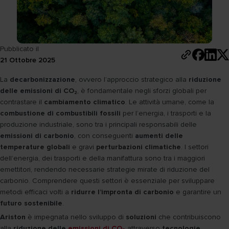
Pubblicato il
21 Ottobre 2025
La
decarbonizzazione
, ovvero l’approccio strategico alla
riduzione
delle emissioni di CO₂
, è fondamentale negli sforzi globali per
contrastare il
cambiamento climatico
. Le attività umane, come la
combustione di combustibili fossili
per l’energia, i trasporti e la
produzione industriale, sono tra i principali responsabili delle
emissioni di carbonio
, con conseguenti
aumenti delle
temperature globali
e gravi
perturbazioni climatiche
. I settori
dell’energia, dei trasporti e della manifattura sono tra i maggiori
emettitori, rendendo necessarie strategie mirate di riduzione del
carbonio. Comprendere questi settori è essenziale per sviluppare
metodi efficaci volti a
ridurre l’impronta di carbonio
e garantire un
futuro sostenibile
.
Ariston
è impegnata nello sviluppo di
soluzioni
che contribuiscono
alla
riduzione delle
emissioni di CO₂
attraverso
tecnologie