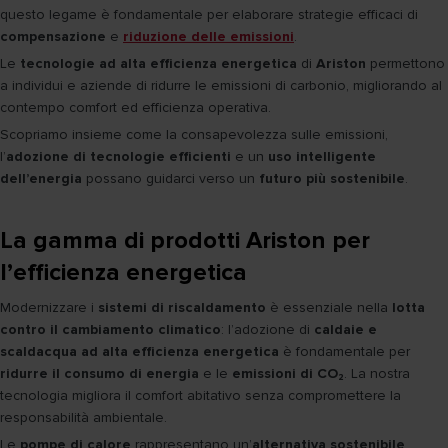
questo legame è fondamentale per elaborare strategie efficaci di
compensazione
e
riduzione delle emissioni
.
Le
tecnologie ad alta efficienza energetica
di
Ariston
permettono
a individui e aziende di ridurre le emissioni di carbonio, migliorando al
contempo comfort ed efficienza operativa.
Scopriamo insieme come la consapevolezza sulle emissioni,
l’
adozione di tecnologie efficienti
e un
uso intelligente
dell’energia
possano guidarci verso un
futuro più sostenibile
.
La gamma di prodotti Ariston per
l’efficienza energetica
Modernizzare i
sistemi di riscaldamento
è essenziale nella
lotta
contro il cambiamento climatico
: l’adozione di
caldaie e
scaldacqua ad alta efficienza energetica
è fondamentale per
ridurre il consumo di energia
e le
emissioni di CO₂
. La nostra
tecnologia migliora il comfort abitativo senza compromettere la
responsabilità ambientale.
Le
pompe di calore
rappresentano un’
alternativa sostenibile
,