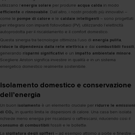
utilizzano l’
energia solare
per produrre
acqua calda
in modo
efficiente
e
rinnovabile
. Dall’altro, i nostri prodotti più innovativi –
come le
pompe di calore
e le
caldaie intelligenti
– sono progettati
per integrarsi con impianti fotovoltaici (PV), utilizzando l’elettricità
autoprodotta per il riscaldamento e il comfort domestico.
Questa sinergia tra tecnologie ottimizza l’uso di
energia pulita
,
riduce la dipendenza dalla rete elettrica
e dai
combustibili fossili
,
generando
risparmi significativi
e un
impatto ambientale minore
.
Scegliere Ariston significa investire in qualità e in un sistema
energetico domestico realmente sostenibile.
Isolamento domestico e conservazione
dell’energia
Un buon
isolamento
è un elemento cruciale per
ridurre le emissioni
di CO₂
, in quanto limita le dispersioni di calore. Una casa ben isolata
richiede meno energia per riscaldarsi o raffrescarsi, riducendo così il
consumo di combustibili
fossili e le bollette.
La
sigillatura degli spifferi
– ad esempio attorno a porte e finestre –