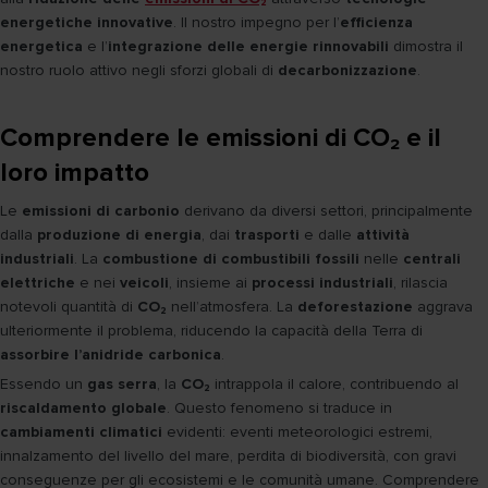
energetiche innovative
. Il nostro impegno per l’
efficienza
energetica
e l’
integrazione delle energie rinnovabili
dimostra il
nostro ruolo attivo negli sforzi globali di
decarbonizzazione
.
Comprendere le emissioni di CO₂ e il
loro impatto
Le
emissioni di carbonio
derivano da diversi settori, principalmente
dalla
produzione di energia
, dai
trasporti
e dalle
attività
industriali
. La
combustione di combustibili fossili
nelle
centrali
elettriche
e nei
veicoli
, insieme ai
processi industriali
, rilascia
notevoli quantità di
CO₂
nell’atmosfera. La
deforestazione
aggrava
ulteriormente il problema, riducendo la capacità della Terra di
assorbire l’anidride carbonica
.
Essendo un
gas serra
, la
CO₂
intrappola il calore, contribuendo al
riscaldamento globale
. Questo fenomeno si traduce in
cambiamenti climatici
evidenti: eventi meteorologici estremi,
innalzamento del livello del mare, perdita di biodiversità, con gravi
conseguenze per gli ecosistemi e le comunità umane. Comprendere