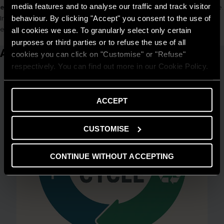
media features and to analyse our traffic and track visitor
efficienza
, aiutiamo i nostri clienti a costruire un futuro più sostenibile.
behaviour. By clicking "Accept" you consent to the use of
Insieme, possiamo raggiungere gli obiettivi di riduzione delle
emissioni, a beneficio del nostro pianeta e delle generazioni future.
all cookies we use. To granularly select only certain
purposes or third parties or to refuse the use of all
Articoli correlati
cookies you can click on "Customise" or "Refuse"
respectively. You can find out more in our Cookie Policy.
ACCEPT
CUSTOMISE
CONTINUE WITHOUT ACCEPTING