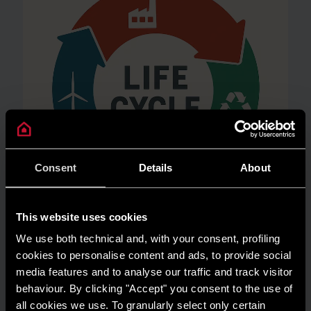
Consent
Details
About
This website uses cookies
We use both technical and, with your consent, profiling
AMBIENTE
cookies to personalise content and ads, to provide social
Risparmio energetico: trasforma la tua
media features and to analyse our traffic and track visitor
casa in un modello di efficienza
behaviour. By clicking "Accept" you consent to the use of
all cookies we use. To granularly select only certain
LEGGI DI PIÙ