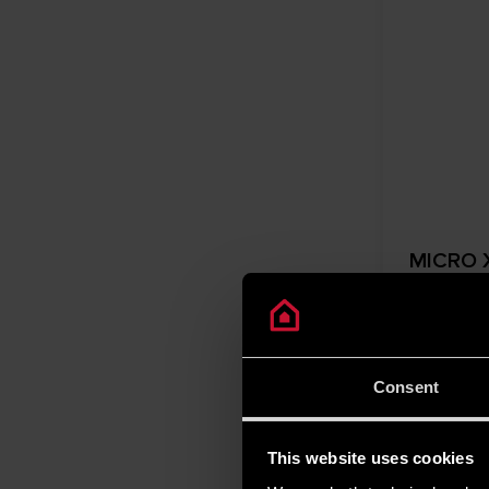
MICRO 
È lo scalda
dotato di u
protezione 
Consent
This website uses cookies