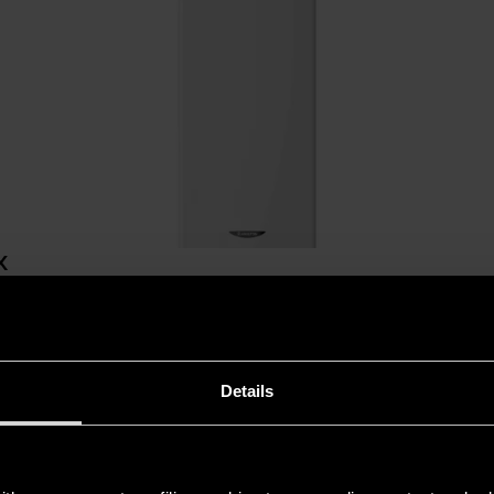
X
cqua murale Low NOx più piccolo della gamma a gas ad accumulo di Ar
n sistema di accensione piezoelettrico e di un anodo di magnesio funz
della caldaia. Le dimensioni compatte e il fatto che non...
SCOPRI
Details