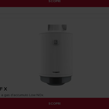
SCOPRI
F X
 a gas d'accumulo Low NOx.
SCOPRI