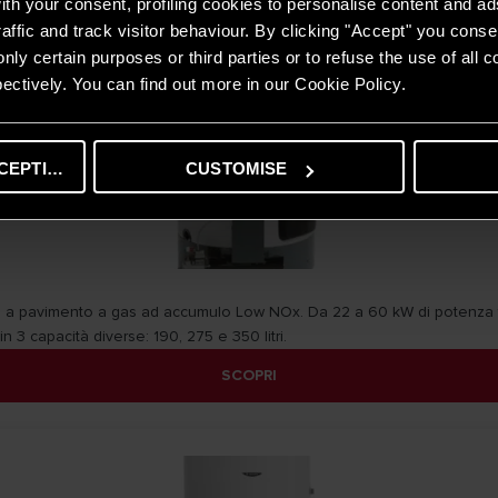
th your consent, profiling cookies to personalise content and ad
affic and track visitor behaviour. By clicking "Accept" you consen
nly certain purposes or third parties or to refuse the use of all 
ectively. You can find out more in our Cookie Policy.
CEPTING
CUSTOMISE
 a pavimento a gas ad accumulo Low NOx. Da 22 a 60 kW di potenza 
in 3 capacità diverse: 190, 275 e 350 litri.
SCOPRI