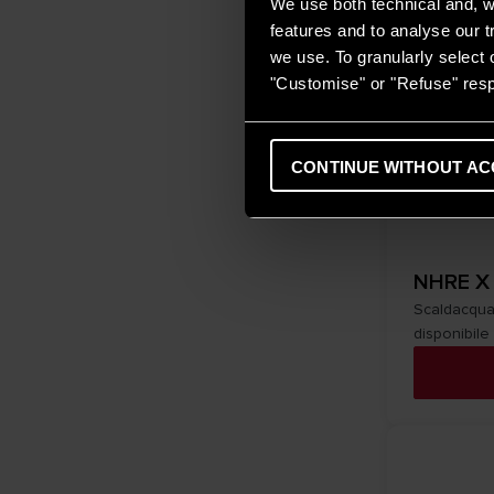
We use both technical and, wi
features and to analyse our tr
we use. To granularly select o
"Customise" or "Refuse" resp
CONTINUE WITHOUT AC
NHRE X
Scaldacqua
disponibile 