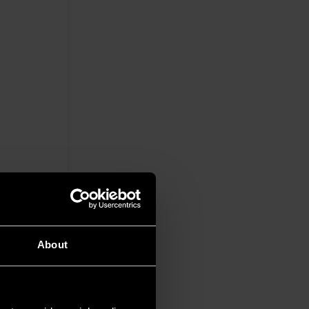
iston. È
ionale alla
About