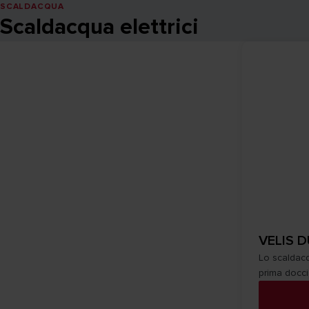
SCALDACQUA
Scaldacqua elettrici
VELIS D
Lo scaldacq
prima docci