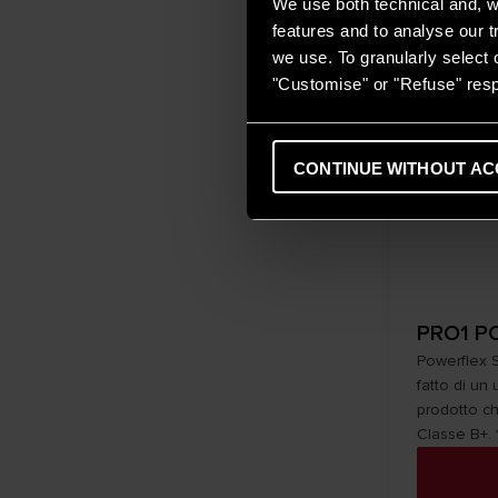
We use both technical and, wi
features and to analyse our tr
we use. To granularly select o
"Customise" or "Refuse" resp
CONTINUE WITHOUT AC
PRO1 P
Powerflex S
fatto di un
prodotto ch
Classe B+. 