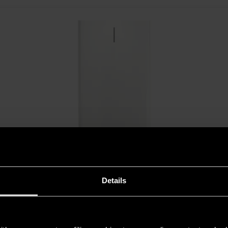
RO DRY WIFI
ua elettrico super sottile semplice e flessibile da installare che garant
a in metà del tempo. Dotato anche di Wi-Fi integrato e resistenza a s
Details
SCOPRI