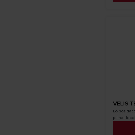
VELIS T
Lo scaldacq
prima docci