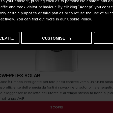
th your consent, profiling cookies to personalise content and ad
affic and track visitor behaviour. By clicking "Accept" you consen
nly certain purposes or third parties or to refuse the use of all 
ectively. You can find out more in our Cookie Policy.
CEPTING
CUSTOMISE
OWERFLEX SOLAR
olar è il modo intelligente per fare passi concreti verso un futuro soste
 uso efficiente dell’energia da fonti rinnovabili e di autonomia energetic
e alleggerisce le bollette dell’utente e al tempo stesso fa bene al pia
*nel range A+/F
SCOPRI