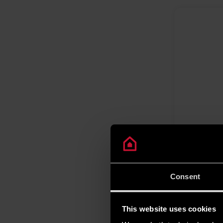
VELIS P
Lo scaldacq
prima docci
Consent
This website uses cookies