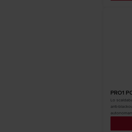
PRO1 P
Lo scaldaba
anti-blacko
autonomamen