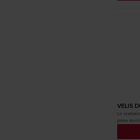
VELIS D
Lo scaldacq
prima docci