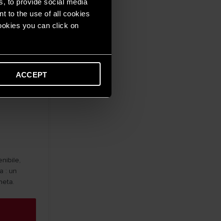
s, to provide social media
t to the use of all cookies
cookies you can click on
ACCEPT
nibile,
a : un
neta.