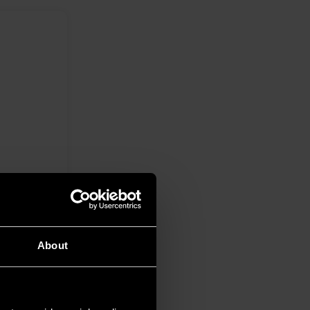
isce la
ecco
About