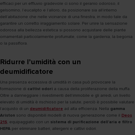
efficaci per un effluvio gradevole ci sono il geranio odoroso, il
gelsomino, l’eucalipto e l’alloro, da posizionare sia all’interno
dell’abitazione che nelle vicinanze di una finestra, in modo tale da
garantire un corretto irraggiamento solare. Per unire la sensazione
odorosa alla bellezza estetica si possono acquistare delle piante
ornamentali particolarmente profumate, come la gardenia, la begonia
o la passiflora.
Ridurre l’umidità con un
deumidificatore
Una presenza eccessiva di umidità in casa può provocare la
formazione di
cattivi odori
a causa della proliferazione della muffa.
Oltre a danneggiare i rivestimenti dell’immobile e gli arredi, un livello
elevato di umidità è rischioso per la salute, perciò è possibile valutare
l’acquisto di un
deumidificatore
ad alta efficienza. Nella
gamma
Ariston
sono disponibili modelli di nuova generazione come il
Deos
21S
, equipaggiato con un
sistema di purificazione dell’aria e filtro
HEPA
per eliminare batteri, allergeni e cattivi odori.