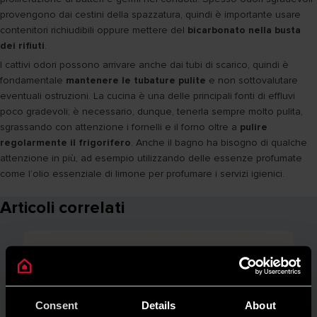
provengono dai cestini della spazzatura, quindi è importante usare
contenitori richiudibili oppure mettere del
bicarbonato nella busta
dei rifiuti
.
I cattivi odori possono arrivare anche dai tubi di scarico, quindi è
fondamentale
mantenere le tubature pulite
e non sottovalutare
eventuali ostruzioni. La cucina è una delle principali fonti di effluvi
poco gradevoli; è necessario, dunque, tenerla sempre molto pulita,
sgrassando con attenzione i fornelli e il forno oltre a
pulire
regolarmente il frigorifero
. Anche il bagno ha bisogno di qualche
attenzione in più, ad esempio utilizzando delle essenze profumate
come l’olio essenziale di limone per profumare i servizi igienici.
Articoli correlati
Consent
Details
About