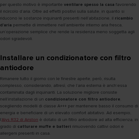
per questo motivo è importante
ventilare spesso la casa
favorendo
il ricircolo d’aria. Oltre ad effetti positivi sulla salute, in quanto si
riducono le sostanze inquinanti presenti nell’abitazione, il
ricambio
d’aria
permette di immettere nell’ambiente interno aria fresca,
un’operazione semplice che rende la residenza meno soggetta agli
odori sgradevoli.
Installare un condizionatore con filtro
antiodore
Rimanere tutto il giorno con le finestre aperte, però, risulta
complesso, considerando, altresì, che l’aria esterna è anch’essa
contaminata dagli inquinanti. La soluzione migliore consiste
nell’installazione di un
condizionatore con filtro antiodore
,
scegliendo modelli di classe A+++ per mantenere basso il consumo di
energia e beneficiare di un elevato comfort abitativo. Ad esempio,
l’
Alys R32 di Ariston
è dotato di un filtro antiodore ad alta efficienza, in
grado di
catturare muffe e batteri
rimuovendo cattivi odori e
allergeni presenti in casa.