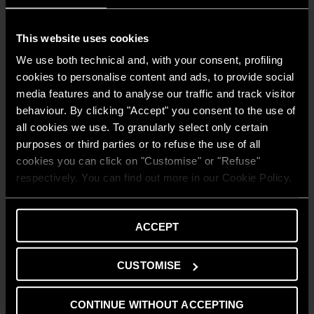
This website uses cookies
We use both technical and, with your consent, profiling
cookies to personalise content and ads, to provide social
media features and to analyse our traffic and track visitor
behaviour. By clicking "Accept" you consent to the use of
all cookies we use. To granularly select only certain
purposes or third parties or to refuse the use of all
cookies you can click on "Customise" or "Refuse"
respectively. You can find out more in our Cookie Policy.
AMBIENTE
Risparmio energetico: trasforma la tua
ACCEPT
casa in un modello di efficienza
LEGGI DI PIÙ
CUSTOMISE
CONTINUE WITHOUT ACCEPTING