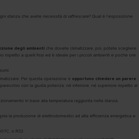
ogni stanza che avete necessità di raffrescare? Qual è l'esposizione
izione degli ambienti
che dovete climatizzare, poi, potete scegliere
rispetto a quelli fissi ed è ideale per i piccoli ambienti e poche ore
sumi.
climatizzare. Per questa operazione è
opportuno chiedere un parere
parecchio con la giusta potenza: né inferiore, né superiore rispetto al
funzionamento in base alla temperatura raggiunta nella stanza,
gola la produzione di elettrodomestici ad alta efficienza energetica e
07C, o R32.