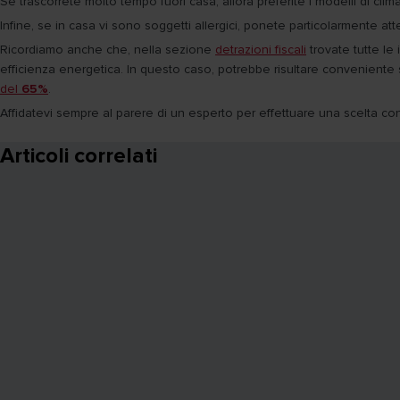
Se trascorrete molto tempo fuori casa, allora preferite i modelli di clim
Infine, se in casa vi sono soggetti allergici, ponete particolarmente atte
Ricordiamo anche che, nella sezione
detrazioni fiscali
trovate tutte le
efficienza energetica. In questo caso, potrebbe risultare convenient
del
65%
.
Affidatevi sempre al parere di un esperto per effettuare una scelta con
Articoli correlati