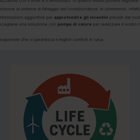
atizzatore con il timer e il termostato. In questo modo potrete regolare l
nzione al sistema di filtraggio del condizionatore. In commercio, infatti,
 informazioni aggiuntive per
approfondire gli incentivi
previsti dal no
e scegliere una soluzione con
pompa di calore
per realizzare il vost
sapevole che vi garantisca il miglior comfort in casa.