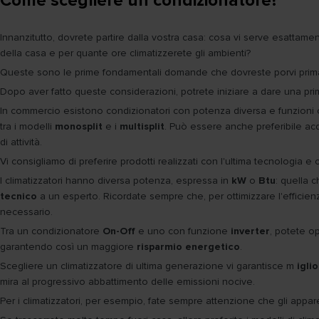
Come scegliere un condizionatore?
Innanzitutto, dovrete partire dalla vostra casa: cosa vi serve esattam
della casa e per quante ore climatizzerete gli ambienti?
Queste sono le prime fondamentali domande che dovreste porvi prima d
Dopo aver fatto queste considerazioni, potrete iniziare a dare una prim
In commercio esistono condizionatori con potenza diversa e funzioni c
tra i modelli
monosplit
e i
multisplit
. Può essere anche preferibile ac
di attività.
Vi consigliamo di preferire prodotti realizzati con l'ultima tecnologia e
I climatizzatori hanno diversa potenza, espressa in
kW
o
Btu
: quella 
tecnico
a un esperto. Ricordate sempre che, per ottimizzare l'efficienz
necessario.
Tra un condizionatore
On-Off
e uno con funzione
inverter
, potete op
garantendo così un maggiore
risparmio energetico
.
Scegliere un climatizzatore di ultima generazione vi garantisce m
igli
mira al progressivo abbattimento delle emissioni nocive.
Per i climatizzatori, per esempio, fate sempre attenzione che gli appa