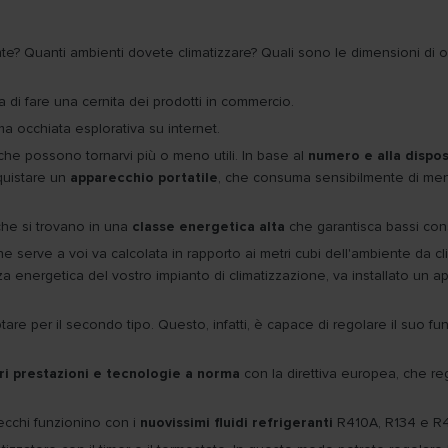
ente? Quanti ambienti dovete climatizzare? Quali sono le dimensioni di 
i fare una cernita dei prodotti in commercio.
a occhiata esplorativa su internet.
he possono tornarvi più o meno utili. In base al
numero e alla dispos
quistare un
apparecchio portatile
, che consuma sensibilmente di meno 
 che si trovano in una
classe energetica alta
che garantisca bassi con
che serve a voi va calcolata in rapporto ai metri cubi dell'ambiente da 
a energetica del vostro impianto di climatizzazione, va installato un ap
tare per il secondo tipo. Questo, infatti, è capace di regolare il suo 
ori prestazioni e tecnologie a norma
con la direttiva europea, che re
recchi funzionino con i
nuovissimi fluidi refrigeranti
R410A, R134 e R4