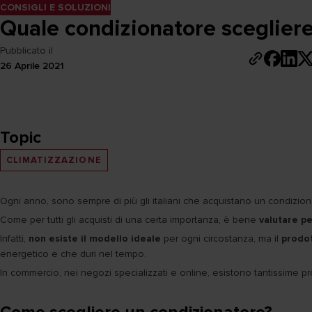
CONSIGLI E SOLUZIONI
Quale condizionatore sceglier
Pubblicato il
26 Aprile 2021
Topic
CLIMATIZZAZIONE
Ogni anno, sono sempre di più gli italiani che acquistano un condiziona
Come per tutti gli acquisti di una certa importanza, è bene
valutare p
Infatti,
non esiste il modello ideale
per ogni circostanza, ma il
prodot
energetico e che duri nel tempo.
In commercio, nei negozi specializzati e online, esistono tantissime pro