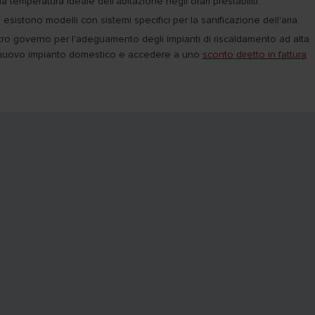
a temperatura ideale dell'abitazione negli orari prestabiliti.
 esistono modelli con sistemi specifici per la sanificazione dell'aria.
stro governo per l'adeguamento degli impianti di riscaldamento ad alta
ro nuovo impianto domestico e accedere a uno
sconto diretto in fattura