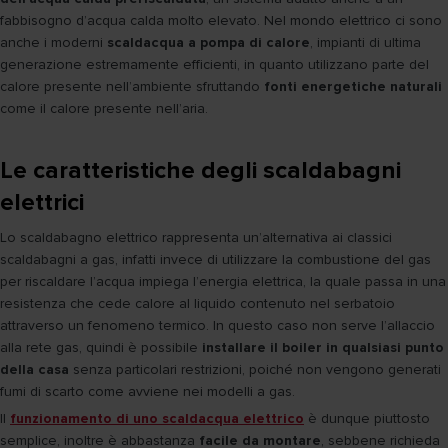
fabbisogno d’acqua calda molto elevato. Nel mondo elettrico ci sono
anche i moderni
scaldacqua a pompa di calore
, impianti di ultima
generazione estremamente efficienti, in quanto utilizzano parte del
calore presente nell’ambiente sfruttando
fonti energetiche naturali
come il calore presente nell’aria.
Le caratteristiche degli scaldabagni
elettrici
Lo scaldabagno elettrico rappresenta un’alternativa ai classici
scaldabagni a gas, infatti invece di utilizzare la combustione del gas
per riscaldare l’acqua impiega l’energia elettrica, la quale passa in una
resistenza che cede calore al liquido contenuto nel serbatoio
attraverso un fenomeno termico. In questo caso non serve l’allaccio
alla rete gas, quindi è possibile
installare il boiler in qualsiasi punto
della casa
senza particolari restrizioni, poiché non vengono generati
fumi di scarto come avviene nei modelli a gas.
Il
funzionamento di uno scaldacqua elettrico
è dunque piuttosto
semplice, inoltre è abbastanza
facile da montare
, sebbene richieda