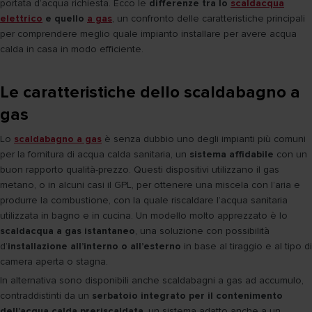
portata d’acqua richiesta. Ecco le
differenze tra lo
scaldacqua
elettrico
e quello
a gas
, un confronto delle caratteristiche principali
per comprendere meglio quale impianto installare per avere acqua
calda in casa in modo efficiente.
Le caratteristiche dello scaldabagno a
gas
Lo
scaldabagno a gas
è senza dubbio uno degli impianti più comuni
per la fornitura di acqua calda sanitaria, un
sistema affidabile
con un
buon rapporto qualità-prezzo. Questi dispositivi utilizzano il gas
metano, o in alcuni casi il GPL, per ottenere una miscela con l’aria e
produrre la combustione, con la quale riscaldare l’acqua sanitaria
utilizzata in bagno e in cucina. Un modello molto apprezzato è lo
scaldacqua a gas istantaneo
, una soluzione con possibilità
d’
installazione all’interno o all’esterno
in base al tiraggio e al tipo di
camera aperta o stagna.
In alternativa sono disponibili anche scaldabagni a gas ad accumulo,
contraddistinti da un
serbatoio integrato per il contenimento
dell’acqua calda preriscaldata
, un sistema adatto anche a un