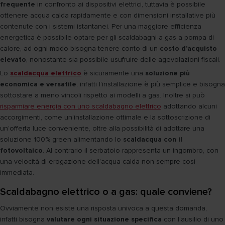
frequente
in confronto ai dispositivi elettrici, tuttavia è possibile
ottenere acqua calda rapidamente e con dimensioni installative più
contenute con i sistemi istantanei. Per una maggiore efficienza
energetica è possibile optare per gli scaldabagni a gas a pompa di
calore, ad ogni modo bisogna tenere conto di un
costo d’acquisto
elevato
, nonostante sia possibile usufruire delle agevolazioni fiscali.
Lo
scaldacqua elettrico
è sicuramente una
soluzione più
economica e versatile
, infatti l’installazione è più semplice e bisogna
sottostare a meno vincoli rispetto ai modelli a gas. Inoltre si può
risparmiare energia con uno scaldabagno elettrico
adottando alcuni
accorgimenti, come un’installazione ottimale e la sottoscrizione di
un’offerta luce conveniente, oltre alla possibilità di adottare una
soluzione 100% green alimentando lo
scaldacqua con il
fotovoltaico
. Al contrario il serbatoio rappresenta un ingombro, con
una velocità di erogazione dell’acqua calda non sempre così
immediata.
Scaldabagno elettrico o a gas: quale conviene?
Ovviamente non esiste una risposta univoca a questa domanda,
infatti bisogna
valutare ogni situazione specifica
con l’ausilio di uno