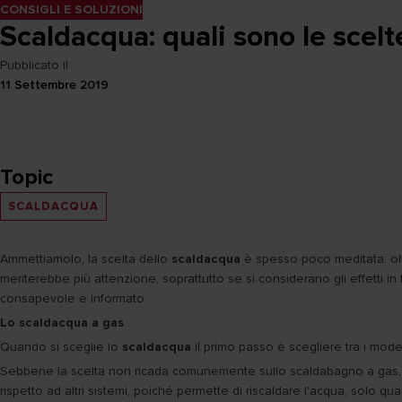
CONSIGLI E SOLUZIONI
Scaldacqua: quali sono le scel
Pubblicato il
11 Settembre 2019
Topic
SCALDACQUA
Ammettiamolo, la scelta dello
scaldacqua
è spesso poco meditata: oltr
meriterebbe più attenzione, soprattutto se si considerano gli effetti in 
consapevole e informato.
Lo scaldacqua a gas
Quando si sceglie lo
scaldacqua
il primo passo è scegliere tra i modell
Sebbene la scelta non ricada comunemente sullo scaldabagno a gas, b
rispetto ad altri sistemi, poiché permette di riscaldare l'acqua, solo 