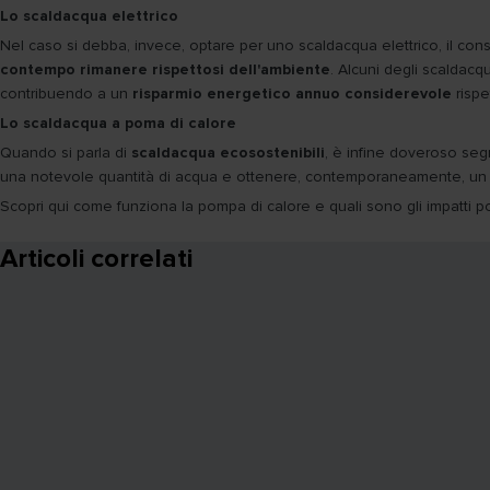
Lo scaldacqua elettrico
Nel caso si debba, invece, optare per uno scaldacqua elettrico, il consi
contempo rimanere rispettosi dell'ambiente
. Alcuni degli scaldacq
contribuendo a un
risparmio energetico annuo considerevole
rispe
Lo scaldacqua a poma di calore
Quando si parla di
scaldacqua ecosostenibili
, è infine doveroso segn
una notevole quantità di acqua e ottenere, contemporaneamente, un ele
Scopri qui come funziona la pompa di calore e quali sono gli impatti pos
Articoli correlati