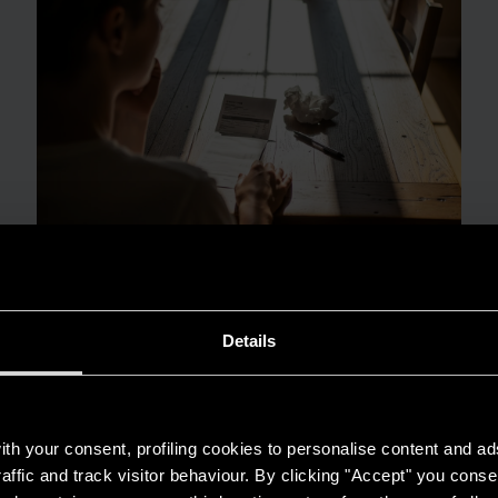
GUIDA AL RISPARMIO
Details
Quanto consuma un condizionatore?
LEGGI DI PIÙ
th your consent, profiling cookies to personalise content and ad
affic and track visitor behaviour. By clicking "Accept" you consen