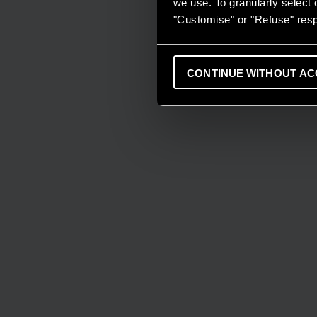
we use. To granularly select o
"Customise" or "Refuse" resp
CONTINUE WITHOUT AC