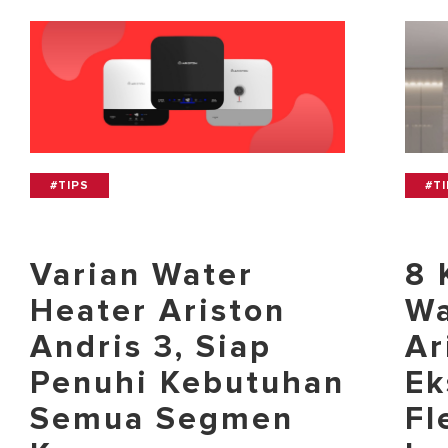
#TIPS
#T
Varian Water
8 
Heater Ariston
Wa
Andris 3, Siap
Ar
Penuhi Kebutuhan
Ek
Semua Segmen
Fl