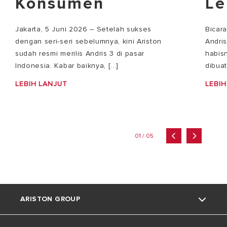
Konsumen
Le
Jakarta, 5 Juni 2026 – Setelah sukses
Bicar
dengan seri-seri sebelumnya, kini Ariston
Andri
sudah resmi merilis Andris 3 di pasar
habisn
Indonesia. Kabar baiknya, [...]
dibuat
LEBIH LANJUT
LEBIH
01 / 05
ARISTON GROUP