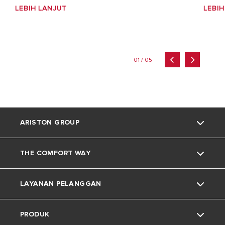
LEBIH LANJUT
LEBIH
01 / 05
ARISTON GROUP
THE COMFORT WAY
Tentang Ariston
LAYANAN PELANGGAN
Grup
Trik dan Kiat
PRODUK
Karir
Kehidupan Rumah
Kontak