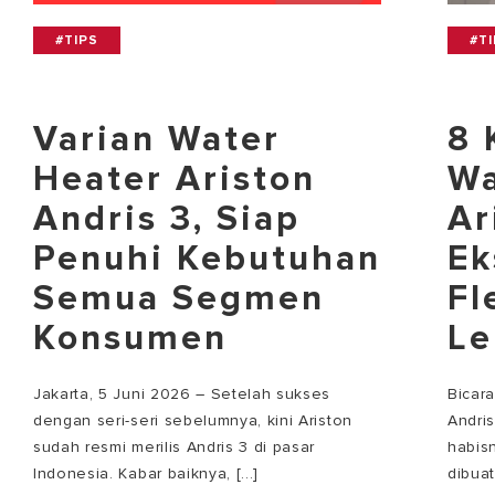
#TIPS
#T
Varian Water
8 
Heater Ariston
Wa
Andris 3, Siap
Ar
Penuhi Kebutuhan
Ek
Semua Segmen
Fl
Konsumen
Le
Jakarta, 5 Juni 2026 – Setelah sukses
Bicar
dengan seri-seri sebelumnya, kini Ariston
Andri
sudah resmi merilis Andris 3 di pasar
habisn
Indonesia. Kabar baiknya, [...]
dibuat