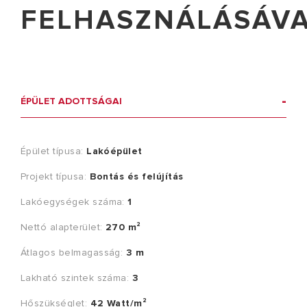
FELHASZNÁLÁSÁV
ÉPÜLET ADOTTSÁGAI
Épület típusa:
Lakóépület
Projekt típusa:
Bontás és felújítás
Lakóegységek száma:
1
Nettó alapterület:
270 m²
Átlagos belmagasság:
3 m
Lakható szintek száma:
3
Hőszükséglet:
42 Watt/m²