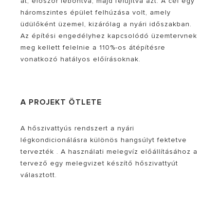
át, először lebontva, majd felújítva azt. A cél egy
háromszintes épület felhúzása volt, amely
üdülőként üzemel, kizárólag a nyári időszakban.
Az építési engedélyhez kapcsolódó üzemtervnek
meg kellett felelnie a 110%-os átépítésre
vonatkozó hatályos előírásoknak.
A PROJEKT ÖTLETE
A hőszivattyús rendszert a nyári
légkondicionálásra különös hangsúlyt fektetve
tervezték . A használati melegvíz előállításához a
tervező egy melegvizet készítő hőszivattyút
választott.