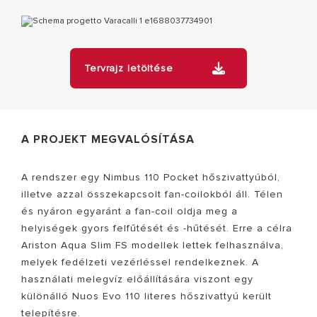
Tervrajz letöltése
A PROJEKT MEGVALÓSÍTÁSA
A rendszer egy Nimbus 110 Pocket hőszivattyúból,
illetve azzal összekapcsolt fan-coilokból áll. Télen
és nyáron egyaránt a fan-coil oldja meg a
helyiségek gyors felfűtését és -hűtését. Erre a célra
Ariston Aqua Slim FS modellek lettek felhasználva,
melyek fedélzeti vezérléssel rendelkeznek. A
használati melegvíz előállítására viszont egy
különálló Nuos Evo 110 literes hőszivattyú került
telepítésre.