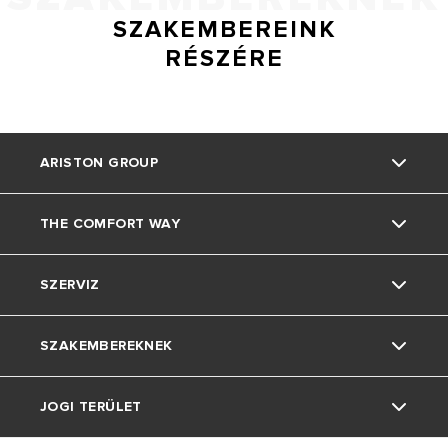
SZAKEMBEREINK
RÉSZÉRE
ARISTON GROUP
THE COMFORT WAY
Rólunk
SZERVIZ
A csoport
Az Ariston Világa
SZAKEMBEREKNEK
Állás
Tippek És Megoldások
Kapcsolat
JOGI TERÜLET
Otthoni Élet
Letöltések
Normatívák, Szabályok, Pályázatok