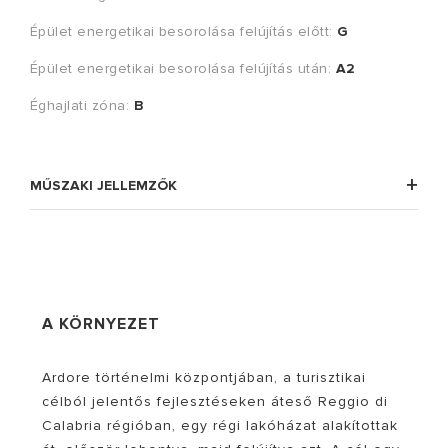
Épület energetikai besorolása felújítás előtt:
G
Épület energetikai besorolása felújítás után:
A2
Éghajlati zóna:
B
MŰSZAKI JELLEMZŐK
A KÖRNYEZET
Ardore történelmi központjában, a turisztikai
célból jelentős fejlesztéseken áteső Reggio di
Calabria régióban, egy régi lakóházat alakítottak