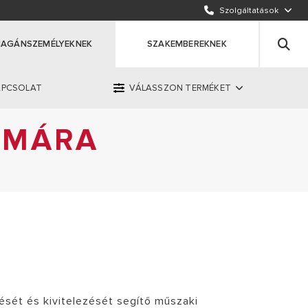
KÜLDJÖN EGY E-MAILT
Szolgáltatások
HÍVJON MINKET
AGÁNSZEMÉLYEKNEK
SZAKEMBEREKNEK
APCSOLAT
VÁLASSZON TERMÉKET
ÁMÁRA
OK
ERMÉKET
 1 447 7109
ését és kivitelezését segítő műszaki