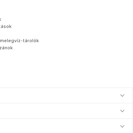
LÁTOGATÁS
k
tások
 melegvíz-tárolók
azánok