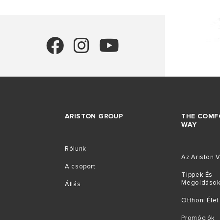
ARISTON GROUP
THE COMF
WAY
Rólunk
Az Ariston V
A csoport
Tippek És
Megoldáso
Állás
Otthoni Élet
Promóciók