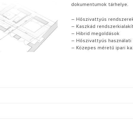
dokumentumok tárhelye.
– Hőszivattyús rendszere
– Kaszkád rendszerkialakí
– Hibrid megoldások
– Hőszivattyús használati
– Közepes méretű ipari k
PUS KAZÁNOK