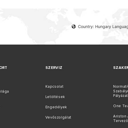
Country: Hungary Languag
ORT
SZERVIZ
SZAKE
Kapcsolat
Normatí
Szabály
ilága
Pályáza
Letöltések
One Te
k
Engedélyek
Ariston 
Vevőszolgálat
Tervez