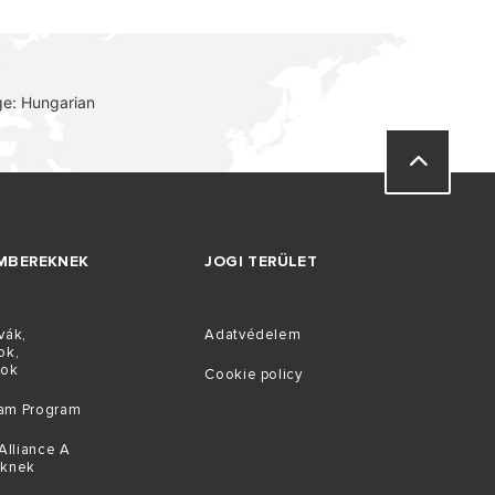
e: Hungarian
MBEREKNEK
JOGI TERÜLET
vák,
Adatvédelem
ok,
tok
Cookie policy
am Program
Alliance A
őknek