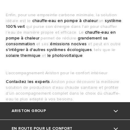
Enfin, pour une empreinte carbone minimale, la solution
idéale est le
chauffe-eau en pompe à chaleur
,un
système
100% vert
qui puise son énergie dans l'air pour chauffer
l’eau de manière propre et efficace. Le
chauffe-eau en
pompe à chaleur
permet de réduire
grandement sa
consommation
et ses
émissions nocives
et peut en outre
s'intégrer à d'autres systèmes écologiques
, tels que le
solaire thermique
et
le photovoltaïque
.
L'accompagnement Ariston pour le confort intérieur
Contactez les experts
Ariston pour découvrir la meilleure
solution de production d'eau chaude sanitaire et profiter
d'un accompagnement complet dans le choix du chauffe-
eau le plus adapté à vos besoins.
ARISTON GROUP
EN ROUTE POUR LE CONFORT