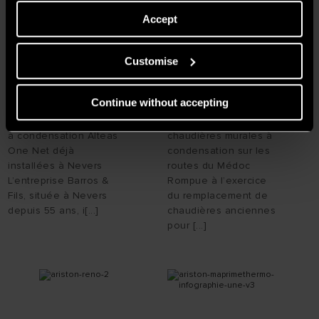
Accept
Customise
#RÉNOVATION
#RÉNOVATION
CHAUDIÈRE ALTEAS ONE
ALTEAS ONE NET :
NET, UN SUCCÈS !
INSTALLATION
Continue without accepting
6 chaudières murales
Alteas One Net: les
à condensation Alteas
chaudières murales à
One Net déjà
condensation sur les
installées à Nevers
routes du Médoc
L’entreprise Barros &
Rompue à l’exercice
Fils, située à Nevers
du remplacement de
depuis 55 ans, i[...]
chaudières anciennes
pour [...]