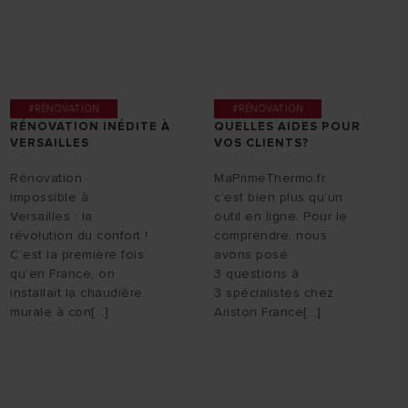
#RÉNOVATION
#RÉNOVATION
RÉNOVATION INÉDITE À
QUELLES AIDES POUR
VERSAILLES
VOS CLIENTS?
Rénovation
MaPrimeThermo.fr,
impossible à
c’est bien plus qu’un
Versailles : la
outil en ligne. Pour le
révolution du confort !
comprendre, nous
C’est la première fois
avons posé
qu’en France, on
3 questions à
installait la chaudière
3 spécialistes chez
murale à con[...]
Ariston France[...]