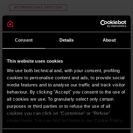
#FORMATIONS ARISTON
#GLOSARIE
#LOGEMENT
Consent
Details
About
#NON CLASSÉ
#PAC AIR EAU
This website uses cookies
#RÉNOVATION
We use both technical and, with your consent, profiling
cookies to personalise content and ads, to provide social
#SYSTÈMES DE CHAUFFAGE
media features and to analyse our traffic and track visitor
behaviour. By clicking "Accept" you consent to the use of
all cookies we use. To granularly select only certain
purposes or third parties or to refuse the use of all
cookies you can click on "Customise" or "Refuse"
respectively. You can find out more in our Cookie Policy.