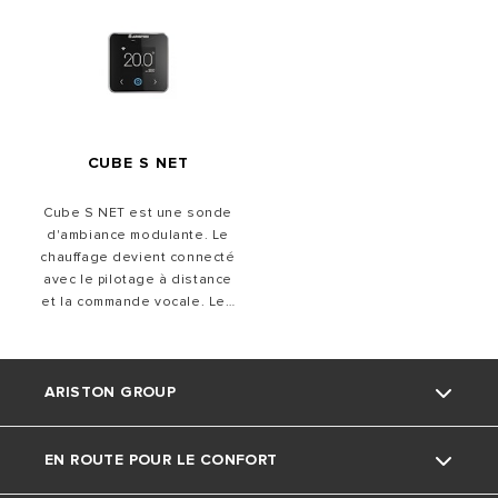
CUBE S NET
Cube S NET est une sonde
d'ambiance modulante. Le
chauffage devient connecté
avec le pilotage à distance
et la commande vocale. Les
relevés de consommation
dans votre app Ariston NET
vous permettent de réaliser
des économies de
ARISTON GROUP
chauffage et d'eau chaude.
EN ROUTE POUR LE CONFORT
La marque Ariston