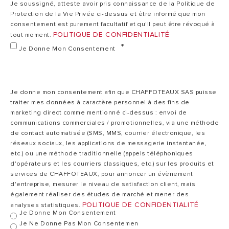
Je soussigné, atteste avoir pris connaissance de la Politique de
Protection de la Vie Privée ci-dessus et être informé que mon
consentement est purement facultatif et qu'il peut être révoqué à
230
Alimentation
POLITIQUE DE CONFIDENTIALITÉ
V
230 V MONO
2
tout moment.
électrique
MONO
Je Donne Mon Consentement
Anode
Protection
magnésium
Anode
Je donne mon consentement afin que CHAFFOTEAUX SAS puisse
anticorrosion
x
magnésium x 2
ma
traiter mes données à caractère personnel à des fins de
2
marketing direct comme mentionné ci-dessus : envoi de
communications commerciales / promotionnelles, via une méthode
de contact automatisée (SMS, MMS, courrier électronique, les
réseaux sociaux, les applications de messagerie instantanée,
1500/1500
Puissance
1500/1500 W
1
etc.) ou une méthode traditionnelle (appels téléphoniques
W
d'opérateurs et les courriers classiques, etc.) sur les produits et
services de CHAFFOTEAUX, pour annoncer un évènement
d'entreprise, mesurer le niveau de satisfaction client, mais
Temps de
01:44
également réaliser des études de marché et mener des
02:30 h/min
chauffe
h/min
POLITIQUE DE CONFIDENTIALITÉ
analyses statistiques.
Je Donne Mon Consentement
Je Ne Donne Pas Mon Consentemen