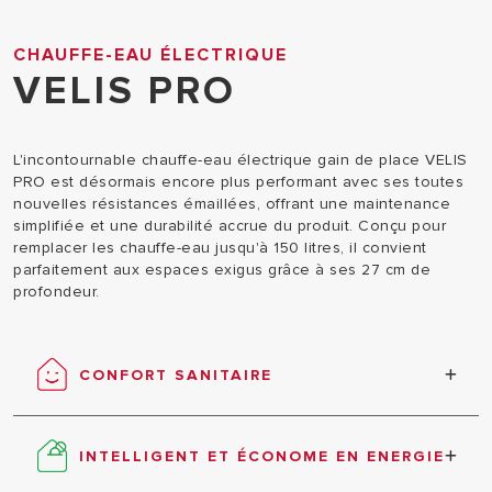
CHAUFFE-EAU ÉLECTRIQUE
VELIS PRO
L'incontournable chauffe-eau électrique gain de place VELIS
PRO est désormais encore plus performant avec ses toutes
nouvelles résistances émaillées, offrant une maintenance
simplifiée et une durabilité accrue du produit. Conçu pour
remplacer les chauffe-eau jusqu'à 150 litres, il convient
parfaitement aux espaces exigus grâce à ses 27 cm de
profondeur.
CONFORT SANITAIRE
Temps de chauffe 2x plus rapide qu’un chauffe-eau
traditionnel Protection de la cuve par anodes
INTELLIGENT ET ÉCONOME EN ENERGIE
Magnésium (à contrôler tous les 3 ans) Garantie 2
ans pièces main d’oeuvre et déplacement et 5 ans