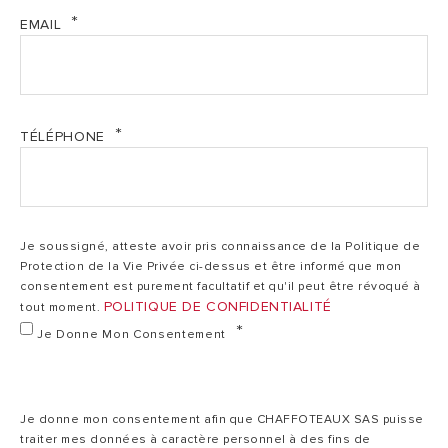
Profil de soutirage
M
EMAIL
120
Capacité nomnale
l
TÉLÉPHONE
Mural-
Type d'installation
cheminée
Je soussigné, atteste avoir pris connaissance de la Politique de
Pression maximale
7
Protection de la Vie Privée ci-dessus et être informé que mon
ballon
bar
consentement est purement facultatif et qu'il peut être révoqué à
POLITIQUE DE CONFIDENTIALITÉ
tout moment.
Je Donne Mon Consentement
G20
Catégorie gaz
;
G31
Je donne mon consentement afin que CHAFFOTEAUX SAS puisse
traiter mes données à caractère personnel à des fins de