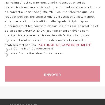
Type de
B11bs
marketing direct comme mentionné ci-dessus : envoi de
raccordement
communications commerciales / promotionnelles, via une méthode
de contact automatisée (SMS, MMS, courrier électronique, les
réseaux sociaux, les applications de messagerie instantanée,
Puissance
5
etc.) ou une méthode traditionnelle (appels téléphoniques
nominale
kW
d'opérateurs et les courriers classiques, etc.) sur les produits et
services de CHAFFOTEAUX, pour annoncer un évènement
d'entreprise, mesurer le niveau de satisfaction client, mais
également réaliser des études de marché et mener des
4.3
Puissance utile
POLITIQUE DE CONFIDENTIALITÉ
analyses statistiques.
kW
Je Donne Mon Consentement
Je Ne Donne Pas Mon Consentemen
Temps de chauffe
70
à ΔT=45°C
min
ENVOYER
Débit continu à
105
ΔT=30°C
l/h
Quantité d'eau