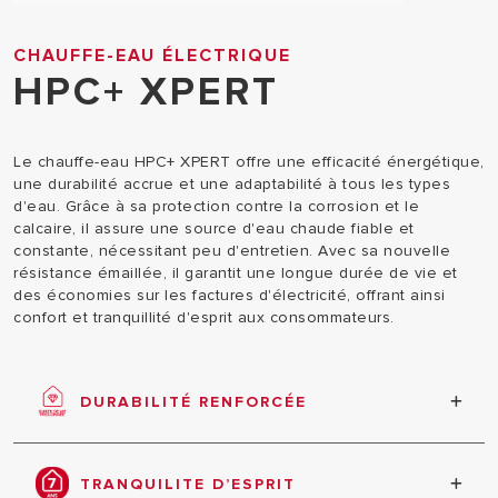
CHAUFFE-EAU ÉLECTRIQUE
HPC+ XPERT
Le chauffe-eau HPC+ XPERT offre une efficacité énergétique,
une durabilité accrue et une adaptabilité à tous les types
d'eau. Grâce à sa protection contre la corrosion et le
calcaire, il assure une source d'eau chaude fiable et
constante, nécessitant peu d'entretien. Avec sa nouvelle
résistance émaillée, il garantit une longue durée de vie et
des économies sur les factures d'électricité, offrant ainsi
confort et tranquillité d'esprit aux consommateurs.
DURABILITÉ RENFORCÉE
Protection anticorrosion permanente et anticalcaire
Double protection continue contre la corrosion
TRANQUILITE D’ESPRIT
Protection anticalcaire autour de l’élément