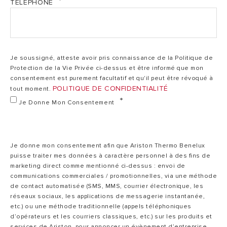
Puissance
1200
1800
TÉLÉPHONE
(PDF, 174.45 kb)
Ar IUM Notice BIG Cylindriques 2024 (PDF, 2.66 mb)
Temps de
4h50
4h50
chauffe total
Brochure_Xpert_FR_09_2024 (PDF, 2.01 mb)
Je soussigné, atteste avoir pris connaissance de la Politique de
Protection de la Vie Privée ci-dessus et être informé que mon
consentement est purement facultatif et qu'il peut être révoqué à
V40
140
230
FR_Techs_sheet_HPC_XP_MO_18-06-2026 (PDF,
POLITIQUE DE CONFIDENTIALITÉ
tout moment.
112.15 kb)
Je Donne Mon Consentement
Pertes statiques
FR_Techs_sheet_HPC_XP_MT_18-06-2026 (PDF,
1,03
1,41
à 65°C
268.71 kb)
Je donne mon consentement afin que Ariston Thermo Benelux
puisse traiter mes données à caractère personnel à des fins de
230
Tension
230 MO
marketing direct comme mentionné ci-dessus : envoi de
MO
communications commerciales / promotionnelles, via une méthode
de contact automatisée (SMS, MMS, courrier électronique, les
réseaux sociaux, les applications de messagerie instantanée,
Diamètre
560
etc.) ou une méthode traditionnelle (appels téléphoniques
d’opérateurs et les courriers classiques, etc.) sur les produits et
services de Ariston, pour annoncer un évènement d’entreprise,