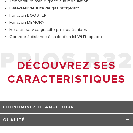
Température stable grâce à la modulation
Détecteur de fuite de gaz réfrigérant
Fonction BOOSTER
Fonction MEMORY
Mise en service gratuite par nos équipes
Controle à distance à l’aide d’un kit Wi-Fi (option)
PRIOS R3
DÉCOUVREZ SES
CARACTERISTIQUES
ÉCONOMISEZ CHAQUE JOUR
La technologie Ariston optimise le fonctionnement des
QUALITÉ
produits pour réduire au maximum la consommation
d'énergie et les émissions, conformément aux
LA QUALITÉ ARISTON POUR TOUJOURS CHEZ VOUS *