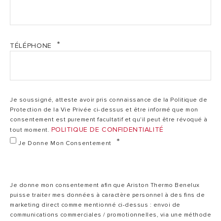
plus chaude)
Classe
TÉLÉPHONE
énergétique
A+
chauffage (saison
moyenne)
Je soussigné, atteste avoir pris connaissance de la Politique de
SEER
6,10
Protection de la Vie Privée ci-dessus et être informé que mon
consentement est purement facultatif et qu'il peut être révoqué à
POLITIQUE DE CONFIDENTIALITÉ
tout moment.
SCOP (saison plus
5,05
Je Donne Mon Consentement
chaude)
SCOP (saison
4,03
Je donne mon consentement afin que Ariston Thermo Benelux
moyenne)
puisse traiter mes données à caractère personnel à des fins de
marketing direct comme mentionné ci-dessus : envoi de
communications commerciales / promotionnelles, via une méthode