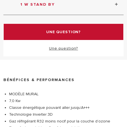
à des températures extérieures basses.
1 W STAND BY
Mode veille pour optimiser la consommation
jusqu'à 80%.
UNE QUESTION?
Une question?
BÉNÉFICES & PERFORMANCES
MODÈLE MURAL
7,0 Kw
Classe énergétique pouvant aller jusqu’A+++
Technologie Inverter 3D
Gaz réfrigérant R32 moins nocif pour la couche d’ozone