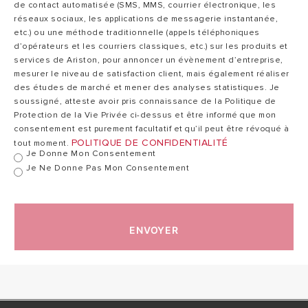
Charge théorique
7,00
de contact automatisée (SMS, MMS, courrier électronique, les
(1) refroidissement
kW
réseaux sociaux, les applications de messagerie instantanée,
etc.) ou une méthode traditionnelle (appels téléphoniques
d’opérateurs et les courriers classiques, etc.) sur les produits et
services de Ariston, pour annoncer un évènement d’entreprise,
Charge théorique
mesurer le niveau de satisfaction client, mais également réaliser
(1) chauffage
6,44
des études de marché et mener des analyses statistiques. Je
(saison plus
kW
soussigné, atteste avoir pris connaissance de la Politique de
chaude)
Protection de la Vie Privée ci-dessus et être informé que mon
consentement est purement facultatif et qu’il peut être révoqué à
POLITIQUE DE CONFIDENTIALITÉ
tout moment.
Charge théorique
Je Donne Mon Consentement
4,80
(1) chauffage
Je Ne Donne Pas Mon Consentement
kW
(saison moyenne)
Consommation
ENVOYER
412
d’énergie annuelle
kWh/a
refroidissement
Consommation