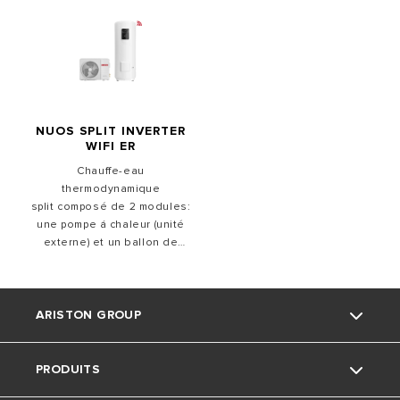
NUOS SPLIT INVERTER
WIFI ER
Chauffe-eau
thermodynamique
split composé de 2 modules:
une pompe á chaleur (unité
externe) et un ballon de
stockage d'eau á l'intérieur
(unité interne),
il s'intègre aisément dans
ARISTON GROUP
les espaces réduits.
Ses performances
exceptionnelles en font un
modèle best in class sur le
PRODUITS
La marque Ariston
marché