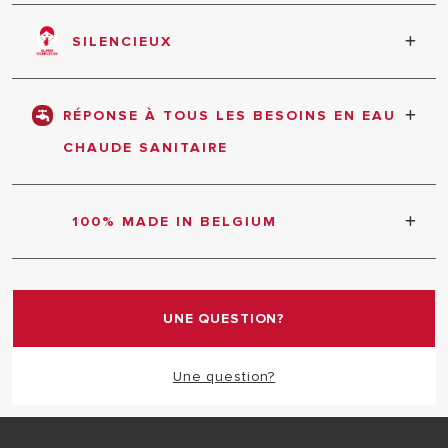
Double protection anticorrosion et anticalcaire.
SILENCIEUX
Confort de chauffe élevée et de diminution du bruit
de chauffe.
RÉPONSE À TOUS LES BESOINS EN EAU
CHAUDE SANITAIRE
Large choix de modèles et de dimensions.
100% MADE IN BELGIUM
Fabrication 100% belge dans notre usine de Namur,
riche d'un savoir-faire.
UNE QUESTION?
Une question?