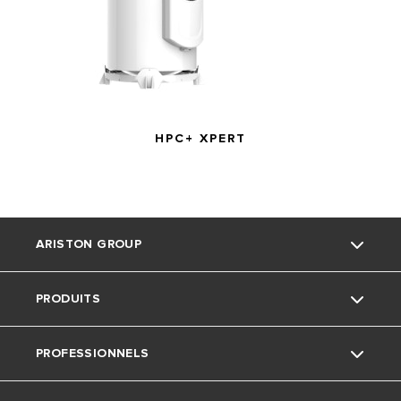
HPC+ XPERT
ARISTON GROUP
PRODUITS
La marque Ariston
PROFESSIONNELS
Le Groupe
Chauffe-eau