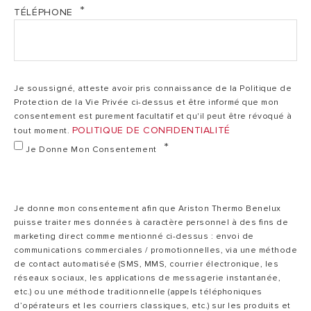
Ar etiquette ErP ARI 075 VERT 470 STEA MO EU
1500
TÉLÉPHONE
Puissance
1200 W
3200835 03 2023 (PDF, 132.59 kb)
W
Brochure_Xpert_FR_09_2024 (PDF, 2.01 mb)
Temps de
3h10
5h45
chauffe total
FR_Techs_sheet_SAGEO_XP_03_2025 (PDF, 122.72
Je soussigné, atteste avoir pris connaissance de la Politique de
kb)
Protection de la Vie Privée ci-dessus et être informé que mon
consentement est purement facultatif et qu'il peut être révoqué à
POLITIQUE DE CONFIDENTIALITÉ
V40
65
140
tout moment.
Je Donne Mon Consentement
Pertes statiques
1,45
1,03
à 65°C
Je donne mon consentement afin que Ariston Thermo Benelux
puisse traiter mes données à caractère personnel à des fins de
marketing direct comme mentionné ci-dessus : envoi de
230
Tension
230 MONO
communications commerciales / promotionnelles, via une méthode
MONO
de contact automatisée (SMS, MMS, courrier électronique, les
réseaux sociaux, les applications de messagerie instantanée,
etc.) ou une méthode traditionnelle (appels téléphoniques
230
d’opérateurs et les courriers classiques, etc.) sur les produits et
Tension