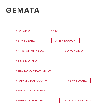
ΘΕΜΑΤΑ
#ΚΑΤΟΙΚΊΑ
#ΝΈΑ
#ΣΥΜΒΟΥΛΕΣ
#ΠΕΡΙΒΆΛΛΟΝ
#ARISTONWITHYOU
#ΟΙΚΟΝΟΜΊΑ
#ΒΙΩΣΙΜΌΤΗΤΑ
#ΕΞΟΙΚΟΝΌΜΗΣΗ ΝΕΡΟΎ
#ΚΛΙΜΜΑΤΙΚΉ ΑΛΛΑΓΉ
#ΣΥΜΒΟΥΛEΣ
##SUSTAINABLELIVING
##ARISTONGROUP
##ARISTONWITHYOU