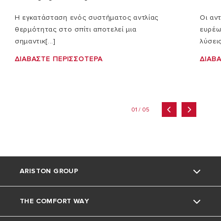
Η εγκατάσταση ενός συστήματος αντλίας
Οι αν
θερμότητας στο σπίτι αποτελεί μια
ευρέω
σημαντικ[...]
λύσεις 
ΔΙΑΒΆΣΤΕ ΠΕΡΙΣΣΌΤΕΡΑ
ΔΙΑΒ
01 / 05
ARISTON GROUP
THE COMFORT WAY
ΣΧΕΤΙΚΑ ΜΕ ΕΜΑΣ