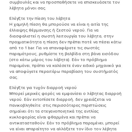
συμβουλές και να προσπαθήσετε να επισκευάσετε τον
λέβητα μόνοι σας.
Ελέγξτε την πίεση του λέβητα
Η χαμηλή πίεση θα μπορούσε να είναι η αιτία της
έλλειψης θέρμανσης ή ζεστού νερού. Για να
διασφαλιστεί η σωστή λειτουργία του λέβητα, στην
πραγματικότητα η πίεση δεν πρέπει ποτέ να πέσει κάτω
από το 1 bar. Για να επαναφέρετε τις σωστές
παραμέτρους, ρυθμίστε τη βαλβίδα στη βάνα εισόδου
(στο κάτω μέρος του λέβητα). Εάν το πρόβλημα
παραμένει, πρέπει να καλέσετε έναν ειδικό μηχανικό για
να αποφύγετε περαιτέρω παραβίαση του συστήματός
σας.
Ελέγξτε για τυχόν διαρροή νερού
Μπορεί μερικές φορές να εμφανίσει ο λέβητας διαρροή
νερού. Εάν εντοπίσετε διαρροή, δεν χρειάζεται να
πανικοβληθείτε: στις περισσότερες περιπτώσεις
σημαίνει ότι τα στεγανοποιητικά της αντλίας
κυκλοφορίας είναι φθαρμένα και πρέπει να
αντικατασταθούν. Εάν το πρόβλημα παραμένει, μπορεί
να είναι απαραίτητο να αλλάξετε τον ίδιο τον λέβητα