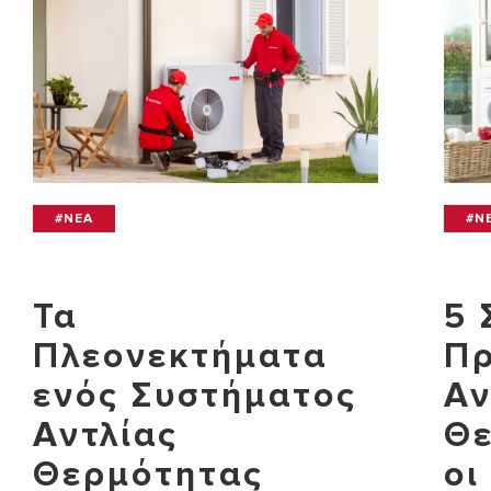
#NEA
#N
Τα
5 
Πλεονεκτήματα
Π
ενός Συστήματος
Αν
Αντλίας
Θε
Θερμότητας
οι