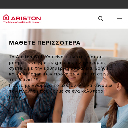
ΜΑΘΕΤΕ ΠΕΡΙΣΣΟΤΕΡΑ
Το Ariston With You είναι η ενότητα όπου
μπορείτε να βρείτε χρήσιμες πληροφορίες
σχετικά με την καθημερινή ασφάλεια, βοήθεια
και συντήρηση των προϊόντων μας τη στιγμή
του Covid-19.
Πάντα με γνώμονα το μέλλον, για να κάνουμε
τον πλανήτη που ζούμε σε ένα καλύτερο
μέρος.