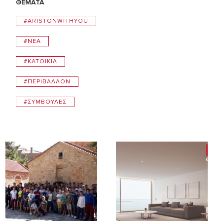
ΘΕΜΑΤΑ
#ARISTONWITHYOU
#NEA
#ΚΑΤΟΙΚIΑ
#ΠΕΡΙΒAΛΛΟΝ
#ΣΥΜΒΟΥΛEΣ