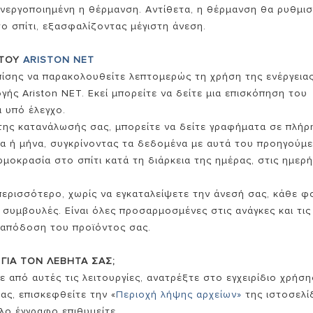
 ενεργοποιημένη η θέρμανση. Αντίθετα, η θέρμανση θα ρυθμισ
ο σπίτι, εξασφαλίζοντας μέγιστη άνεση.
 ΤΟΥ
ARISTON
NET
πίσης να παρακολουθείτε λεπτομερώς τη χρήση της ενέργεια
ς Ariston NET. Εκεί μπορείτε να δείτε μια επισκόπηση του
α υπό έλεγχο.
 της κατανάλωσής σας, μπορείτε να δείτε γραφήματα σε πλήρ
ρα ή μήνα, συγκρίνοντας τα δεδομένα με αυτά του προηγούμ
ρμοκρασία στο σπίτι κατά τη διάρκεια της ημέρας, στις ημερή
περισσότερο, χωρίς να εγκαταλείψετε την άνεσή σας, κάθε φ
συμβουλές. Είναι όλες προσαρμοσμένες στις ανάγκες και τις
η απόδοση του προϊόντος σας.
 ΓΙΑ ΤΟΝ ΛΕΒΗΤΑ ΣΑΣ;
 από αυτές τις λειτουργίες, ανατρέξτε στο εγχειρίδιο χρήση
ας, επισκεφθείτε την «
Περιοχή λήψης αρχείων»
της ιστοσελί
λο έγγραφο επιθυμείτε.