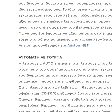
σας δίνουν τη δυνατότητα να προσαρμόσετε τις α
ιδιαίτερες ανάγκες σας. Το ίδιο ισχύει και για τ
εγκατάσταση ενός νέου λέβητα, πολλοί πελάτες συμ
αξιοποιούν τις επιπλέον λειτουργίες που μπορού
άνεση στο σπίτι σας μέσω του βελτιωμένου ελέγχ
Για να σας βοηθήσουμε να αξιοποιήσετε στο έπακ
εύχρηστο οδηγό για μερικές από τις επιπλέον λειτ
Ariston
με συνδεσιμότητα
Ariston NET
.
ΟΛΑ ΤΑ ΜΟ
ΑΥΤΟΜΑΤΗ ΛΕΙΤΟΥΡΓΙΑ
Η λειτουργία AUTO επιτρέπει στη λειτουργία του 
στον τύπο του συστήματος στο οποίο είναι εγκατ
του δωματίου με τον ταχύτερο δυνατό τρόπο, χωρ
σημαντικά η ποσότητα της φθοράς που αντιμετωπ
Στην πλειονότητα των λεβήτων, η θερμοκρασία στ
υψηλή τιμή (70-80°C), εξασφαλίζοντας έτσι αποτε
Όμως, η θέρμανση γίνεται υπερβολική τις λιγότερο
υπερβολική θέρμανση του δωματίου μετά την απε
ενέργειας και τις άβολες συνθήκες μέσα στο δωμά