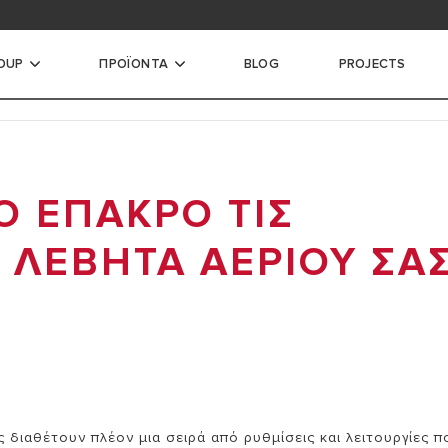
ή λήψης αρχείων
OUP
ΠΡΟΪΟΝΤΑ
BLOG
PROJECTS
ΙΧΟΙ ΛΕΒΗΤΕΣ
Υ
Ο ΕΠΑΚΡΟ ΤΙΣ
ΩΣΗΣ
Υ ΛΕΒΗΤΑ ΑΕΡΙΟΥ ΣΑ
ΣΗΣ ΜΕΓΑΛΗΣ ΙΣΧΥΟΣ
 διαθέτουν πλέον μια σειρά από ρυθμίσεις και λειτουργίες π