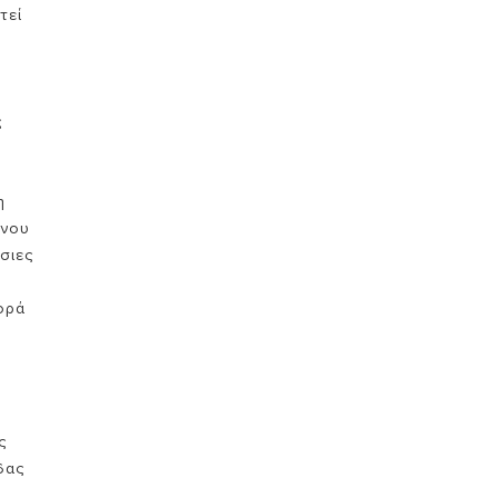
τεί
ς
η
ενου
σιες
ορά
ς
δας