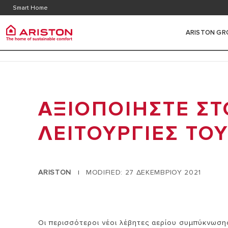
Εξυπηρέτηση Πελατών
Περιοχ
Smart Home
Faq
ARISTON GR
ARISTON GROUP
ΕΠΙΤΟ
ΚΑΤΗΓΟΡΙΕΣ ΠΡΟΪΟΝΤΩΝ
ΑΕΡΙΟ
ΣΧΕΤΙΚΑ ΜΕ ΕΜΑΣ
ΑΞΙΟΠΟΙΗΣΤΕ ΣΤ
ΕΠΙΤΟΙΧΟΙ ΛΕΒΗΤΕΣ ΑΕΡΙΟΥ
Η ΟΜΑΔΑ
ΣΥΜΠΥΚΝ
ΑΝΤΛΙΕΣ ΘΕΡΜΟΤΗΤΑΣ
ΛΕΙΤΟΥΡΓΙΕΣ ΤΟ
ΚΑΡΙΕΡΑ
ΣΥΜΠΥΚΝΩ
ΘΕΡΜΟΡΥΘΜΙΣΗ
ΘΕΡΜΟΣΙΦΩΝΕΣ
ARISTON
MODIFIED: 27 ΔΕΚΕΜΒΡΙΟΥ 2021
|
ΚΛΙΜΑΤΙΣΜΟΣ
ΥΒΡΙΔΙΚΑ ΣΥΣΤΗΜΑΤΑ
SMART HOME
Οι περισσότεροι νέοι λέβητες αερίου συμπύκνωσης