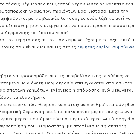
παιτήσεις θέρμανσης και ζεστού νερού ώστε να καλύπτουν τ
ην πρωτοποριακή γκάμα των προϊόντων μας. Ωστόσο, μετά την
βιβάζονται με τις βασικές λειτουργίες ενός λέβητα αντί να
ν να εξοικονομήσουν ενέργεια και να προσφέρουν περισσότερ
ου θέρμανσης και ζεστού νερού.
ρο τον λέβητά σας αυτόν τον χειμώνα, έχουμε φτιάξει αυτό 
ουργίες που είναι διαθέσιμες στους
λέβητες αερίου συμπύκν
ΝΤΕΛΑ ΤΗΣ ΚΑΤΗΓΟΡΙΑΣ ΕΠΙΤΟΙΧΟΙ ΛΕΒΗΤΕΣ ΑΕΡΙΟΥ
λέβητα να προσαρμόζεται στις περιβαλλοντικές συνθήκες και
εστημένο. Μια άνετη θερμοκρασία επιτυγχάνεται στο εσωτερ
ίς σπατάλη χρημάτων, ενέργειας ή απόδοσης, ενώ μειώνεται
ίζουν τα εξαρτήματα.
ο εσωτερικό των θερμαντικών στοιχείων ρυθμίζεται συνήθω
λεσματική θέρμανση κατά τις πολύ κρύες μέρες του χειμώνα.
 κρύες μέρες, που όμως είναι οι περισσότερες. Αυτό οδηγεί 
νεργοποίηση του θερμοστάτη, με αποτέλεσμα τη σπατάλη
τιο. Η λειτουργία AUTO «αναλαμβάνει τον έλεγχο» του λέβητα