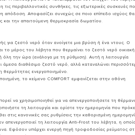
η τις περιβαλλοντικές συνθήκες, τις εξωτερικές συσκευές π
ενη απόδοση. Αποφασίζει συνεχώς σε ποιο επίπεδο ισχύος θα
ες και την απαιτούμενη θερμοκρασία δωματίου.
ής για ζεστό νερό όταν ανοίγετε μια βρύση ή ένα ντους. Ο
ι το μέρος του λέβητα που θερμαίνει το ζεστό νερό οικιακή
 όλη την ώρα (ανάλογα με τη ρύθμιση). Αυτή η λειτουργία
ει άμεσα διαθέσιμο ζεστό νερό, αλλά καταναλώνει περισσότε
η θερμότητας ενεργοποιημένο.
γοποιημένη, το κείμενο COMFORT εμφανίζεται στην οθόνη
μπορεί να χρησιμοποιηθεί για να απενεργοποιήσετε τη θέρμαν
ποιήστε τη λειτουργία και ορίστε την ημερομηνία που πρόκε
θει στις κανονικές σας ρυθμίσεις την καθορισμένη ημερομηνί
ν απενεργοποιεί τη λειτουργία Anti-Frost του λέβητα, η οποί
μώνα. Εφόσον υπάρχει ενεργή πηγή τροφοδοσίας ρεύματος σ