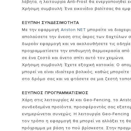
λέβητα, η λειτουργία Anti-Frost θα ενεργοποιηθεί ε
Χρήσιμη συμβουλή: Ένα εικονίδιο βαλίτσας θα εμφ
ΕΞΥΠΝΗ ΣΥΝΔΕΣΙΜΟΤΗΤΑ
Με την εφαρμογή
Ariston NET
μπορείτε να διαχειρ
απολαύσετε την άνεση στις άκρες των δαχτύλων σα
δωρεάν εφαρμογή και να ακολουθήσετε τις οδηγίες
προγραμματίσετε την επιθυμητή θερμοκρασία από 
σε ένα ζεστό και άνετο σπίτι αυτό τον χειμώνα.
Χρήσιμη συμβουλή: Έχετε εξοχική κατοικία; Ο απ
μπορεί να είναι ιδιαίτερα βολικός, καθώς μπορεί
στο δρόμο σας και να φτάσετε σε μια ζεστή τοπο
ΕΞΥΠΝΟΣ ΠΡΟΓΡΑΜΜΑΤΙΣΜΟΣ
Χάρη στις λειτουργίες AI και Geo-Fencing, το Aris
συνδεδεμένα προϊόντα, προσφέροντάς σας εξατομ
ενημερώνεται συνεχώς. Η λειτουργία Geo-Fencing ο
τον τρόπο η εφαρμογή θα μπορεί να αλλάξει τη θε
πρόγραμμα με βάση το πού βρίσκεστε. Στην πραγμ