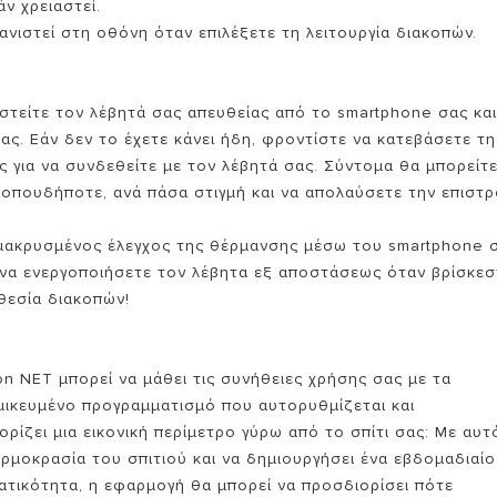
άν χρειαστεί.
ανιστεί στη οθόνη όταν επιλέξετε τη λειτουργία διακοπών.
ιστείτε τον λέβητά σας απευθείας από το smartphone σας και
ς. Εάν δεν το έχετε κάνει ήδη, φροντίστε να κατεβάσετε τη
 για να συνδεθείτε με τον λέβητά σας. Σύντομα θα μπορείτε
οπουδήποτε, ανά πάσα στιγμή και να απολαύσετε την επιστ
ομακρυσμένος έλεγχος της θέρμανσης μέσω του smartphone 
τε να ενεργοποιήσετε τον λέβητα εξ αποστάσεως όταν βρίσκεσ
θεσία διακοπών!
ton NET μπορεί να μάθει τις συνήθειες χρήσης σας με τα
ικευμένο προγραμματισμό που αυτορυθμίζεται και
ρίζει μια εικονική περίμετρο γύρω από το σπίτι σας: Με αυτ
ρμοκρασία του σπιτιού και να δημιουργήσει ένα εβδομαδιαίο
ατικότητα, η εφαρμογή θα μπορεί να προσδιορίσει πότε