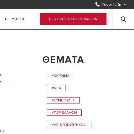
2109512922
Υποστήριξη
ΣΤΕΙΛΤΕ ΜΑΣ E-MAIL
ΕΓΓΥΗΣΕΙΣ
ΕΞΥΠΗΡΕΤΗΣΗ ΠΕΛΑΤΩΝ
Συμπληρώστε τη φόρμα
ΘΕΜΑΤΑ
Σ
#ΚΑΤΟΙΚΊΑ
#ΝΈΑ
#ΣΥΜΒΟΥΛΕΣ
#ΠΕΡΙΒΆΛΛΟΝ
#ARISTONWITHYOU
ου