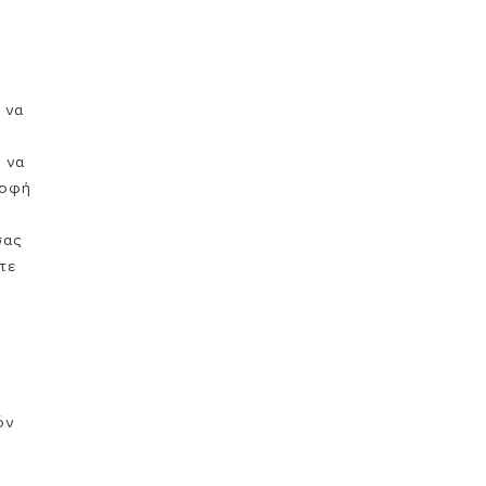
 να
 να
ροφή
σας
τε
όν