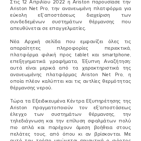
Στις 12 Απριλίου 2022 η Ariston παρουσίασε την
Ariston Net Pro, την ανανεωμένη πλατφόρμα για
εύκολη εξ’αποστάσεως διαχείριση των
συνδεδεμένων συστημάτων θέρμανσης που
απευθύνεται σε επαγγελματίες.
Νέα Αρχική σελίδα που εμφανίζει όλες τις
απαραίτητες πληροφορίες περιεκτικά,
πλατφόρμα φιλική προς tablet και smartphone,
επεξηγηματικά γραφήματα, Έξυπνη Αναζήτηση:
αυτά είναι μερικά από τα χαρακτηριστικά της
ανανεωμένης πλατφόρμας Ariston Net Pro, η
οποία πλέον καλύπτει και τις αντλίες θερμότητας
θέρμανσης νερού.
Τώρα τα Εξειδικευμένα Κέντρα Εξυπηρέτησης της
Ariston πραγματοποιούν τον εξ'αποστάσεως
έλεγχο των συστημάτων θέρμανσης, την
τηλεδιάγνωση και την επίλυση σφαλμάτων πολύ
πιο απλά και παρέχουν άμεση βοήθεια στους
πελάτες τους, από όπου κι αν βρίσκονται. Με
αυτό τον τρόπο μειώνεται σημαντικά ο φόρτος