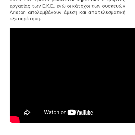
εργασίας των Ε.Κ.Ε., ενώ οι κάτοχοι των συσκευών
Ariston απολαμβάνουν άμεση και αποτελεσματική
εξυπηρέτηση.