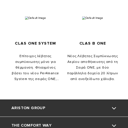
XtraTech ™ .
XtraTech ™ .
CLAS ONE SYSTEM
CLAS B ONE
Επίτοιχος λέβητας
Νέος Λέβητας Συμπύκνωσης
συμπύκνωσης μόνο για
Αερίου αποθήκευσης από τη
θέρμανση. Φτιαγμένος
Σειρά ONE, με δύο
βάσει του νέου Per4mance
παράλληλα δοχεία 20 λίτρων
System της σειράς ΟΝΕ,
από ανοξείδωτο χάλυβα.
παρέχει 4 τεχνολογίες για
μοναδικές επιδόσεις.
ARISTON GROUP
THE COMFORT WAY
ΣΧΕΤΙΚΑ ΜΕ ΕΜΑΣ