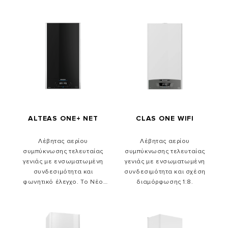
ALTEAS ONE+ NET
CLAS ONE WIFI
Λέβητας αερίου
Λέβητας αερίου
συμπύκνωσης τελευταίας
συμπύκνωσης τελευταίας
γενιάς με ενσωματωμένη
γενιάς με ενσωματωμένη
συνδεσιμότητα και
συνδεσιμότητα και σχέση
φωνητικό έλεγχο. Το Νέο
διαμόρφωσης 1:8.
Per4mance System παρέχει 4
τεχνολογίες για μοναδικές
επιδόσεις. Με γυάλινο
εμπρόσθιο πάνελ, από γυαλί