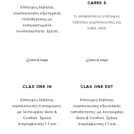
CARES S
Επίτοιχος λέβητας
συμπύκνωσης εξωτερικής
Ο απαραίτητος επίτοιχος
τοποθέτησης με
λέβητας συμπύκνωσης για
ενσωματωμένη
κάθε σπίτι
συνδεσιμότητα. Σχέση
διαμόρφωσης 1:10 και
θερμικός εναλλάκτης
XtraTech ™ . Μέγιστη άνεση,
υψηλή απόδοση και έλεγχος
εξ'αποστάσεως.
CLAS ONE IN
CLAS ONE EXT
Επίτοιχος λέβητας
Επίτοιχος λέβητας
συμπύκνωσης εντοιχισμού,
συμπύκνωσης εξωτερικής
με λειτουργίες Auto &
τοποθέτησης, με λειτουργίες
Comfort. Σχέση
Auto & Comfort. Σχέση
διαμόρφωσης 1:7 και
διαμόρφωσης 1:7 και
θερμικός εναλλάκτης
θερμικός εναλλάκτης