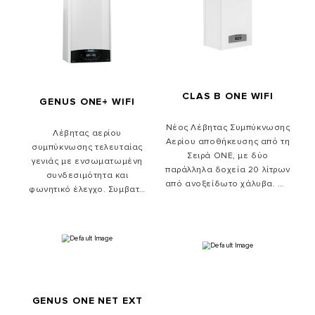
υψηλής ασφάλειας. Συμβατό
με μείγματα υδρογόνου 20%
CLAS B ONE WIFI
GENUS ONE+ WIFI
Νέος Λέβητας Συμπύκνωσης
Λέβητας αερίου
Αερίου αποθήκευσης από τη
συμπύκνωσης τελευταίας
Σειρά ONE, με δύο
γενιάς με ενσωματωμένη
παράλληλα δοχεία 20 λίτρων
συνδεσιμότητα και
από ανοξείδωτο χάλυβα. Με
φωνητικό έλεγχο. Συμβατό
ενσωματωμένο WiFi.
με μείγματα υδρογόνου 20%
GENUS ONE NET EXT