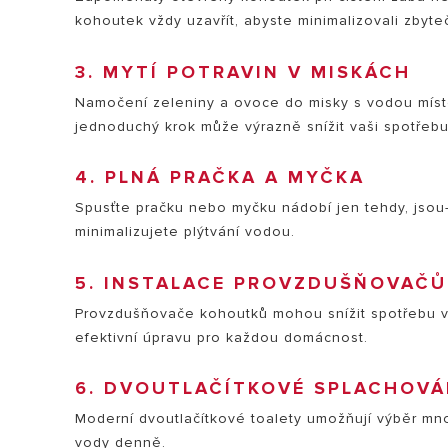
kohoutek vždy uzavřít, abyste minimalizovali zbyt
3. MYTÍ POTRAVIN V MISKÁCH
Namočení zeleniny a ovoce do misky s vodou místo 
jednoduchý krok může výrazně snížit vaši spotřebu
4. PLNÁ PRAČKA A MYČKA
Spusťte pračku nebo myčku nádobí jen tehdy, jsou-l
minimalizujete plýtvání vodou.
5. INSTALACE PROVZDUŠŇOVAČŮ
Provzdušňovače kohoutků mohou snížit spotřebu v
efektivní úpravu pro každou domácnost.
6. DVOUTLAČÍTKOVÉ SPLACHOVÁ
Moderní dvoutlačítkové toalety umožňují výběr množ
vody denně.