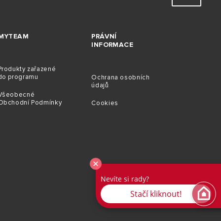
MYTEAM
PRÁVNÍ
INFORMACE
Produkty zařazené
do programu
Ochrana osobních
údajů
Všeobecné
Obchodní Podmínky
Cookies
Nevíte si rady?
Stačí kliknout!