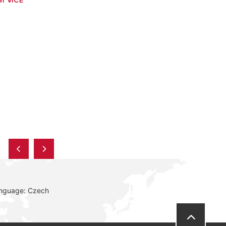
I VÍCE
anguage: Czech