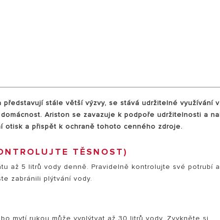
ELY OHŘÍVAČE VODY
představují stále větší výzvy, se stává udržitelné využívání 
 domácnost. Ariston se zavazuje k podpoře udržitelnosti a na
ní otisk a přispět k ochraně tohoto cenného zdroje.
KONTROLUJTE TĚSNOST)
u až 5 litrů vody denně. Pravidelně kontrolujte své potrubí 
e zabránili plýtvání vody.
o mytí rukou může vyplýtvat až 30 litrů vody. Zvykněte si