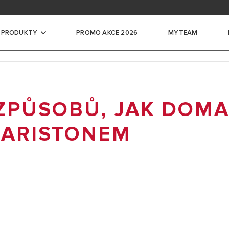
ace na školení
ntace pro profesionály
 PRODUKTY
PROMO AKCE 2026
MYTEAM
če vody
 ZPŮSOBŮ, JAK DOM
CKÉ ZÁSOBNÍKOVÉ OHŘÍVAČE VODY
LKÉ ELEKTRICKÉ ZÁSOBNÍKOVÉ
 ARISTONEM
DY
ADLA PRO OHŘEV VODY
VAČE VODY
É ZÁSOBNÍKY