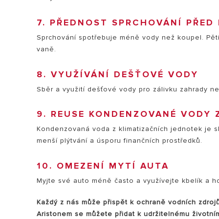
7. PŘEDNOST SPRCHOVÁNÍ PŘED 
Sprchování spotřebuje méně vody než koupel. Pětim
vaně.
8. VYUŽÍVÁNÍ DEŠŤOVÉ VODY
Sběr a využití dešťové vody pro zálivku zahrady ne
9. REUSE KONDENZOVANÉ VODY 
Kondenzovaná voda z klimatizačních jednotek je sk
menší plýtvání a úsporu finančních prostředků.
10. OMEZENÍ MYTÍ AUTA
Myjte své auto méně často a využívejte kbelík a ho
Každý z nás může přispět k ochraně vodních zdrojů
Aristonem se můžete přidat k udržitelnému životním