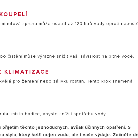
KOUPELÍ
inutová sprcha může ušetřit až 120 litrů vody oproti napuš
bo čištění může výrazně snížit vaši závislost na pitné vodě.
Z KLIMATIZACE
vělá pro žehlení nebo zálivku rostlin. Tento krok znamená
ubu místo hadice, abyste snížili spotřebu vody.
 přijetím těchto jednoduchých, avšak účinných opatření. S
u stylu, který šetří nejen vodu, ale i vaše výdaje. Začněte d