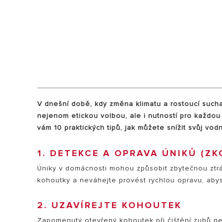
VŠECHNY MOD
V dnešní době, kdy změna klimatu a rostoucí sucha 
nejenom etickou volbou, ale i nutností pro každou
vám 10 praktických tipů, jak můžete snížit svůj vod
1. DETEKCE A OPRAVA ÚNIKŮ (Z
Úniky v domácnosti mohou způsobit zbytečnou ztrát
kohoutky a neváhejte provést rychlou opravu, abyst
2. UZAVÍREJTE KOHOUTEK
Zapomenutý otevřený kohoutek při čištění zubů neb