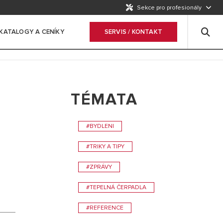
Sekce pro profesionály
KATALOGY A CENÍKY
SERVIS / KONTAKT
TÉMATA
A
#BYDLENI
#TRIKY A TIPY
#ZPRÁVY
#TEPELNÁ ČERPADLA
#REFERENCE