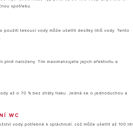
ečnou spotřebu.
použití tekoucí vody může ušetřit desítky litrů vody. Tento
.
i plně naloženy. Tím maximalizujete jejich efektivitu a
ody až o 70 % bez ztráty tlaku. Jedná se o jednoduchou a
NÍ WC
ství vody potřebné k spláchnutí, což může ušetřit až 100 lit