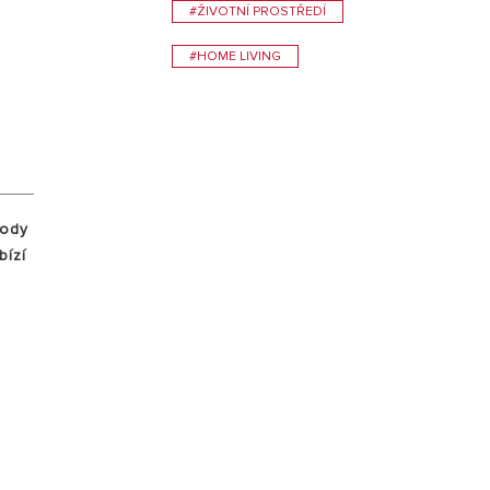
#ŽIVOTNÍ PROSTŘEDÍ
VISIT
#HOME LIVING
vody
bízí
0
a