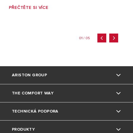
PŘEČTĚTE SI VÍCE
01 / 05
ARISTON GROUP
THE COMFORT WAY
Kdo jsme
TECHNICKÁ PODPORA
Skupina
Triky a tipy
PRODUKTY
Pobočky Ariston CZ
Bydlení
Kontaktujte nás