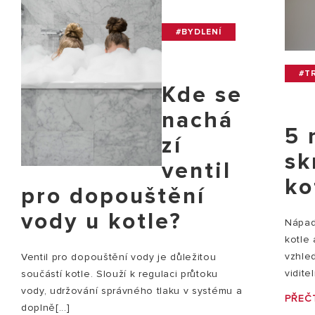
#BYDLENÍ
#TR
Kde se
nachá
5 
zí
sk
ventil
ko
pro dopouštění
vody u kotle?
Nápady
kotle
vzhle
Ventil pro dopouštění vody je důležitou
vidite
součástí kotle. Slouží k regulaci průtoku
vody, udržování správného tlaku v systému a
PŘEČT
doplně[...]