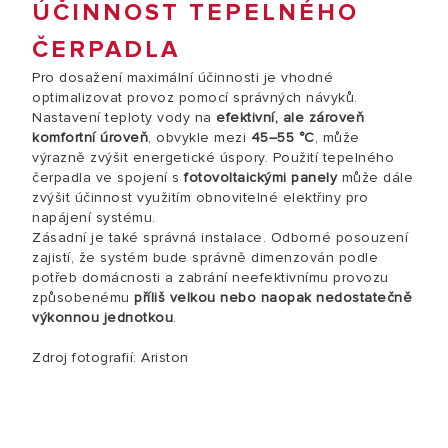
ÚČINNOST TEPELNÉHO
ČERPADLA
Pro dosažení maximální účinnosti je vhodné
optimalizovat provoz pomocí správných návyků.
Nastavení teploty vody na
efektivní, ale zároveň
komfortní úroveň
, obvykle mezi
45–55 °C
, může
výrazně zvýšit energetické úspory. Použití tepelného
čerpadla ve spojení s
fotovoltaickými panely
může dále
zvýšit účinnost využitím obnovitelné elektřiny pro
napájení systému.
Zásadní je také správná instalace. Odborné posouzení
zajistí, že systém bude správně dimenzován podle
potřeb domácnosti a zabrání neefektivnímu provozu
způsobenému
příliš velkou nebo naopak nedostatečně
výkonnou jednotkou
.
Zdroj fotografií: Ariston