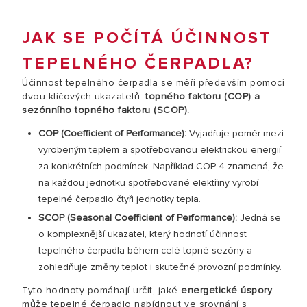
JAK SE POČÍTÁ ÚČINNOST
TEPELNÉHO ČERPADLA?
Účinnost tepelného čerpadla se měří především pomocí
dvou klíčových ukazatelů:
topného faktoru (COP) a
sezónního topného faktoru (SCOP).
COP (Coefficient of Performance):
Vyjadřuje poměr mezi
vyrobeným teplem a spotřebovanou elektrickou energií
za konkrétních podmínek. Například COP 4 znamená, že
na každou jednotku spotřebované elektřiny vyrobí
tepelné čerpadlo čtyři jednotky tepla.
SCOP (Seasonal Coefficient of Performance):
Jedná se
o komplexnější ukazatel, který hodnotí účinnost
tepelného čerpadla během celé topné sezóny a
zohledňuje změny teplot i skutečné provozní podmínky.
Tyto hodnoty pomáhají určit, jaké
energetické úspory
může tepelné čerpadlo nabídnout ve srovnání s