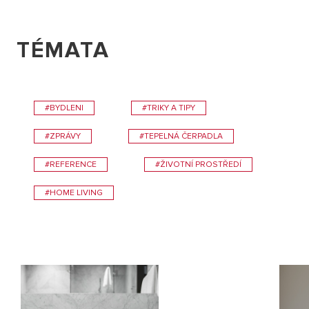
TÉMATA
#BYDLENI
#TRIKY A TIPY
#ZPRÁVY
#TEPELNÁ ČERPADLA
#REFERENCE
#ŽIVOTNÍ PROSTŘEDÍ
#HOME LIVING