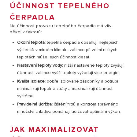
ÚČINNOST TEPELNÉHO
ČERPADLA
Na účinnost provozu tepelného čerpadla má vliv
několik faktorů:
Okolní teplota:
tepelná čerpadla dosahují nejlepších
výsledků v mírném klimatu, zatímco při velmi nízkých
teplotách může jejich účinnost klesat.
Nastavení teploty vody:
nižší nastavené teploty zvyšují
účinnost, zatímco vyšší teploty vyžadují více energie.
Kvalita izolace:
dobře izolované zásobníky a potrubí
minimalizují tepelné ztráty a maximalizují účinnost
systému.
Pravidelná údržba:
čištění filtrů a kontrola správného
množství chladiva pomáhají udržovat optimální výkon.
JAK MAXIMALIZOVAT