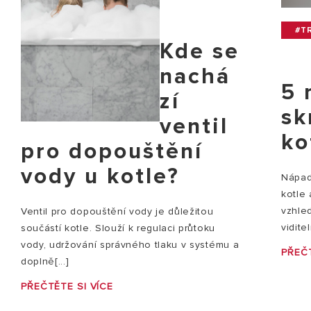
#TR
Kde se
nachá
5 
zí
sk
ventil
ko
pro dopouštění
vody u kotle?
Nápady
kotle
vzhle
Ventil pro dopouštění vody je důležitou
vidite
součástí kotle. Slouží k regulaci průtoku
vody, udržování správného tlaku v systému a
PŘEČT
doplně[...]
PŘEČTĚTE SI VÍCE