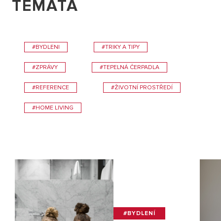
TÉMATA
#BYDLENI
#TRIKY A TIPY
#ZPRÁVY
#TEPELNÁ ČERPADLA
#REFERENCE
#ŽIVOTNÍ PROSTŘEDÍ
#HOME LIVING
#BYDLENÍ