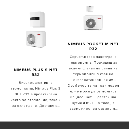
NIMBUS POCKET M NET
R32
Свръхгъвкава пакетирана
термопомпа. Подходящ за
всички случаи на смяна на
NIMBUS PLUS S NET
термопомпи в края на
R32
експлоатационния им
Високоефективна
Особеността на този модел
живот. Свързването на
термопомпа, Nimbus Plus S
е, че може да се монтира
външното тяло се
NET R32 е проектирана
изцяло навън (светлинна
осъществява с проста
както за отопление, така и
кутия и външно тяло), с
хидравлична връзка.
за охлаждане. Доставя се
Доставя се стандартно със
възможност за съвместна
стандартно със Sensys HD,
Sensys HD и се свързва с
работа с други продукти и
който ви позволява да се
приложението Ariston NET.
отоплителни системи.
наслаждавате на свързан
комфорт с приложението