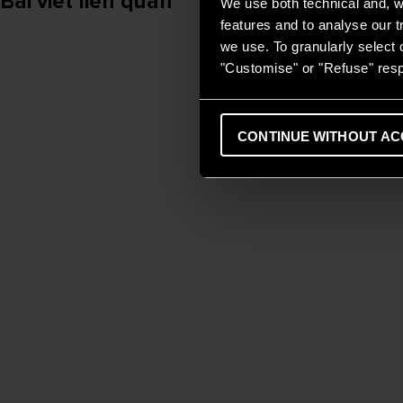
Bài viết liên quan
We use both technical and, wi
features and to analyse our tr
we use. To granularly select o
"Customise" or "Refuse" resp
CONTINUE WITHOUT AC