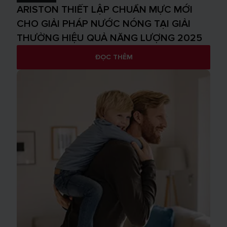
ARISTON THIẾT LẬP CHUẨN MỰC MỚI
CHO GIẢI PHÁP NƯỚC NÓNG TẠI GIẢI
THƯỞNG HIỆU QUẢ NĂNG LƯỢNG 2025
ĐỌC THÊM