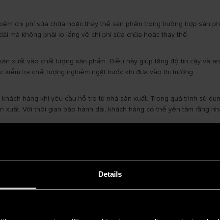
iệm chi phí sửa chữa hoặc thay thế sản phẩm trong trường hợp sản phẩ
ài mà không phải lo lắng về chi phí sửa chữa hoặc thay thế.
 sản xuất vào chất lượng sản phẩm. Điều này giúp tăng độ tin cậy và 
kiểm tra chất lượng nghiêm ngặt trước khi đưa vào thị trường.
 khách hàng khi yêu cầu hỗ trợ từ nhà sản xuất. Trong quá trình sử d
xuất. Với thời gian bảo hành dài, khách hàng có thể yên tâm rằng nhà 
ng lạnh Ariston
đồng thời cung cấp thêm về lợi ích của việc mua sản
hi sử dụng sản phẩm. Bên cạnh đó, việc có thời gian bảo hành dài cũng
 ý khi bảo hành
Details
?