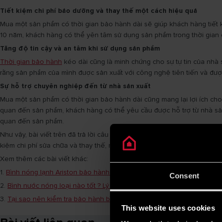
Tiết kiệm chi phí bảo dưỡng và thay thế một cách hiệu quả
Mua một sản phẩm có thời gian bảo hành dài sẽ giúp khách hàng tiết k
10 năm, khách hàng có thể yên tâm sử dụng sản phẩm trong thời gian d
Tăng độ tin cậy và an tâm khi sử dụng sản phẩm
Thời gian bảo hành
kéo dài cũng là minh chứng cho sự tự tin của nhà
rằng sản phẩm của mình được sản xuất với công nghệ tiên tiến và được 
Sự hỗ trợ chuyên nghiệp đến từ nhà sản xuất
Mua một sản phẩm có thời gian bảo hành dài cũng mang lại lợi ích cho
quan đến sản phẩm, khách hàng có thể yêu cầu được hỗ trợ từ nhà sản 
quan đến sản phẩm.
Như vậy, bài viết trên đã trả lời câu hỏi về
thời gian bảo hành bình nó
kiệm chi phí sửa chữa và thay thế, mà còn tăng độ tin cậy và an tâm k
Xem thêm các bài viết khác:
1.
Bình nóng lạnh Ariston bảo hành bao lâu và những điều bạn cần lưu
Consent
2.
Bình nước nóng loại nào tốt ? Lý do nên chọn Ariston Andris2
3.
Tại sao nên kiểm tra bảo hành bình nóng lạnh Ariston thường xuyên
This website uses cookies