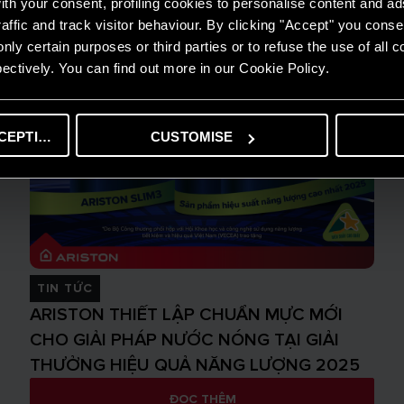
th your consent, profiling cookies to personalise content and ad
affic and track visitor behaviour. By clicking "Accept" you consen
nly certain purposes or third parties or to refuse the use of all 
ectively. You can find out more in our Cookie Policy.
CEPTING
CUSTOMISE
TIN TỨC
ARISTON THIẾT LẬP CHUẨN MỰC MỚI
CHO GIẢI PHÁP NƯỚC NÓNG TẠI GIẢI
THƯỞNG HIỆU QUẢ NĂNG LƯỢNG 2025
ĐỌC THÊM