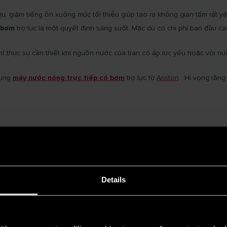
 giảm tiếng ồn xuống mức tối thiểu giúp tạo ra không gian tắm rất yên
 bơm
trợ lực là một quyết định sáng suốt. Mặc dù có chi phí ban đầu c
chỉ thực sự cần thiết khi nguồn nước của bạn có áp lực yếu hoặc vòi 
dụng
máy nước nóng trực tiếp có bơm
trợ lực từ
Ariston
. Hi vọng rằng
Details