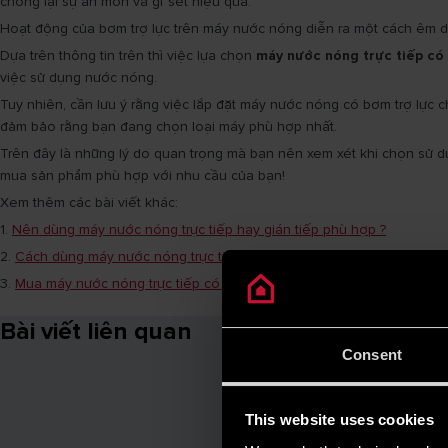
chống lại sự ăn mòn và gỉ sét hiệu quả.
Hoạt động của bơm trợ lực trên máy nước nóng diễn ra một cách êm dịu,
Dựa trên thông tin trên thì việc lựa chọn
máy nước nóng trực tiếp có
việc sử dụng nước nóng.
Tuy nhiên, cần lưu ý rằng việc lắp đặt máy nước nóng có bơm trợ lực 
đảm bảo rằng bạn đang chọn loại máy phù hợp nhất.
Trên đây là những lý do quan trọng mà bạn nên xem xét khi chọn sử 
mua sản phẩm phù hợp với nhu cầu của bạn!
Xem thêm các bài viết khác:
1.
Nên dùng máy nước nóng trực tiếp hay gián tiếp phù hợp ?
2.
Cách dùng máy nước nóng trực tiếp tiết kiệm điện
3.
Mua máy nước nóng trực tiếp có bơm loại nào tốt ?
Bài viết liên quan
Consent
This website uses cookies