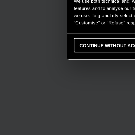
We use both technical and, wi
features and to analyse our tr
we use. To granularly select o
"Customise" or "Refuse" resp
CONTINUE WITHOUT AC