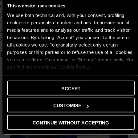
This website uses cookies
ngay một chiếc bình nóng lạnh phù hợp với gia đình của bạn.
Xem thêm các bài viết khác:
We use both technical and, with your consent, profiling
cookies to personalise content and ads, to provide social
1.
Khám phá chi tiết cấu tạo của bình nóng lạnh Ariston
media features and to analyse our traffic and track visitor
2.
Những lưu ý về cách dùng bình nước nóng lạnh vô cùng hữu ích
behaviour. By clicking "Accept" you consent to the use of
3.
Các kích thước bình nóng lạnh thông dụng và tính năng của chúng
all cookies we use. To granularly select only certain
purposes or third parties or to refuse the use of all cookies
Bài viết liên quan
you can click on "Customise" or "Refuse" respectively. You
can find out more in our Cookie Policy.
ACCEPT
CUSTOMISE
CONTINUE WITHOUT ACCEPTING