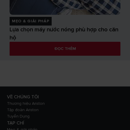
MẸO & GIẢI PHÁP
Lựa chọn máy nước nóng phù hợp cho căn
hộ
ĐỌC THÊM
VỀ CHÚNG TÔI
Thương hiệu Ariston
Tập đoàn Ariston
Tuyển Dụng
TẠP CHÍ
Mẹo & giải pháp