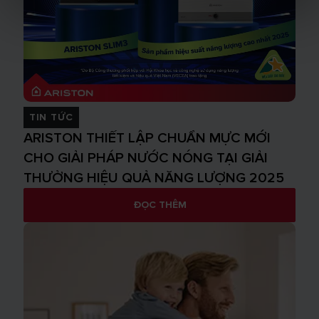
TIN TỨC
ARISTON THIẾT LẬP CHUẨN MỰC MỚI
CHO GIẢI PHÁP NƯỚC NÓNG TẠI GIẢI
THƯỞNG HIỆU QUẢ NĂNG LƯỢNG 2025
ĐỌC THÊM