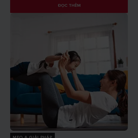
ĐỌC THÊM
MẸO & GIẢI PHÁP