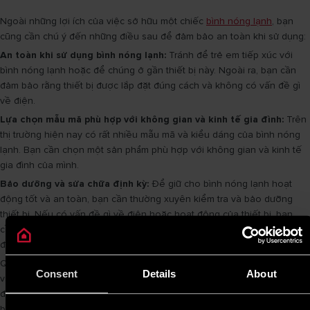
Ngoài những lợi ích của việc sở hữu một chiếc
bình nóng lạnh
, bạn
cũng cần chú ý đến những điều sau để đảm bảo an toàn khi sử dụng:
An toàn khi sử dụng bình nóng lạnh:
Tránh để trẻ em tiếp xúc với
bình nóng lạnh hoặc để chúng ở gần thiết bị này. Ngoài ra, bạn cần
đảm bảo rằng thiết bị được lắp đặt đúng cách và không có vấn đề gì
về điện.
Lựa chọn mẫu mã phù hợp với không gian và kinh tế gia đình:
Trên
thị trường hiện nay có rất nhiều mẫu mã và kiểu dáng của bình nóng
lạnh. Bạn cần chọn một sản phẩm phù hợp với không gian và kinh tế
gia đình của mình.
Bảo dưỡng và sửa chữa định kỳ:
Để giữ cho bình nóng lạnh hoạt
động tốt và an toàn, bạn cần thường xuyên kiểm tra và bảo dưỡng
thiết bị. Nếu có vấn đề gì về điện hoặc hoạt động của thiết bị, bạn
cần liên hệ với nhà sản xuất hoặc các trung tâm sửa chữa uy tín để
được hỗ trợ.
Qua bài viết này, chúng ta đã tìm hiểu rõ hơn về
bình nóng lạnh là gì
Consent
Details
About
và những lợi ích của việc sở hữu một chiếc
bình nóng lạnh
trong gia
đình. Nếu bạn đang tìm kiếm một thiết bị giúp tiết kiệm thời gian, tiền
bạc và mang lại sự tiện lợi cho cuộc sống hàng ngày, hãy sử dụng