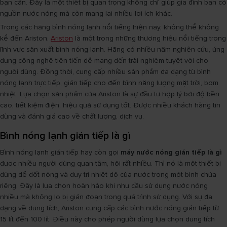
bạn cần. Đây là một thiết bị quan trọng không chỉ giúp gia đình bạn có
nguồn nước nóng mà còn mang lại nhiều lợi ích khác.
Trong các hãng bình nóng lạnh nổi tiếng hiện nay, không thể không
kể đến Ariston.
Ariston
là một trong những thương hiệu nổi tiếng trong
lĩnh vực sản xuất bình nóng lạnh. Hãng có nhiều năm nghiên cứu, ứng
dụng công nghệ tiên tiến để mang đến trải nghiệm tuyệt vời cho
người dùng. Đồng thời, cung cấp nhiều sản phẩm đa dạng từ bình
nóng lạnh trực tiếp, gián tiếp cho đến bình năng lượng mặt trời, bơm
nhiệt. Lựa chọn sản phẩm của Ariston là sự đầu tư hợp lý bởi độ bền
cao, tiết kiệm điện, hiệu quả sử dụng tốt. Được nhiều khách hàng tin
dùng và đánh giá cao về chất lượng, dịch vụ.
Bình nóng lạnh gián tiếp là gì
Bình nóng lạnh gián tiếp hay còn gọi
máy nước nóng gián tiếp là gì
được nhiều người dùng quan tâm, hỏi rất nhiều. Thì nó là một thiết bị
dùng để đốt nóng và duy trì nhiệt độ của nước trong một bình chứa
riêng. Đây là lựa chọn hoàn hảo khi nhu cầu sử dụng nước nóng
nhiều mà không lo bị gián đoạn trong quá trình sử dụng. Với sự đa
dạng về dung tích, Ariston cung cấp các bình nước nóng gián tiếp từ
15 lít đến 100 lít. Điều này cho phép người dùng lựa chọn dung tích