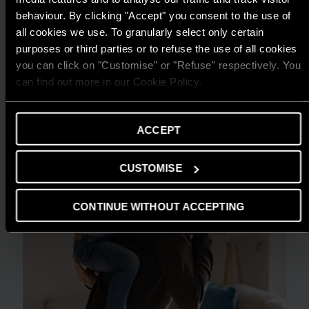
ARISTON THIẾT LẬP CHUẨN MỰC MỚI
behaviour. By clicking "Accept" you consent to the use of
all cookies we use. To granularly select only certain
CHO GIẢI PHÁP NƯỚC NÓNG TẠI GIẢI
purposes or third parties or to refuse the use of all cookies
THƯỞNG HIỆU QUẢ NĂNG LƯỢNG 2025
you can click on "Customise" or "Refuse" respectively. You
ĐỌC THÊM
can find out more in our Cookie Policy.
ACCEPT
CUSTOMISE
CONTINUE WITHOUT ACCEPTING