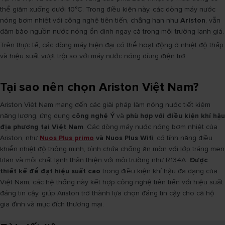
thể giảm xuống dưới 10°C. Trong điều kiện này, các dòng máy nước
nóng bơm nhiệt với công nghệ tiên tiến, chẳng hạn như
Ariston
, vẫn
đảm bảo nguồn nước nóng ổn định ngay cả trong môi trường lạnh giá.
Trên thực tế, các dòng máy hiện đại có thể hoạt động ở nhiệt độ thấp
và hiệu suất vượt trội so với máy nước nóng dùng điện trở.
Tại sao nên chọn Ariston Việt Nam?
Ariston Việt Nam mang đến các giải pháp làm nóng nước tiết kiệm
năng lượng, ứng dụng
công nghệ Ý
và
phù hợp với điều kiện khí hậu
địa phương tại Việt Nam
. Các dòng máy nước nóng bơm nhiệt của
Ariston, như
Nuos Plus primo
và Nuos Plus Wifi
, có tính năng điều
khiển nhiệt độ thông minh, bình chứa chống ăn mòn với lớp tráng men
titan và môi chất lạnh thân thiện với môi trường như R134A.
Được
thiết kế để đạt hiệu suất cao
trong điều kiện khí hậu đa dạng của
Việt Nam, các hệ thống này kết hợp công nghệ tiên tiến với hiệu suất
đáng tin cậy, giúp Ariston trở thành lựa chọn đáng tin cậy cho cả hộ
gia đình và mục đích thương mại.