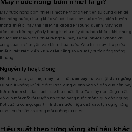
Máy nước nóng bơm nhiệt là gì?
Máy nước nóng bơm nhiệt là một hệ thống tiên tiến sử dụng điện để
làm nóng nước, nhưng khác với các loại máy nước nóng điện truyền
thống, thiết bị này
thu nhiệt từ không khí xung quanh
. Máy hoạt
động dựa trên nguyên lý tương tự như máy điều hòa không khí, nhưng
ngược lại: thay vì tỏa nhiệt ra ngoài, máy sẽ thu nhiệt từ không khí
xung quanh và truyền vào bình chứa nước. Quá trình này cho phép
thiết bị tiết kiệm
đến 70% điện năng
so với máy nước nóng thông
thường.
Nguyên lý hoạt động
Hệ thống bao gồm một
máy nén
, một
dàn bay hơi
và một
dàn ngưng
.
Quạt hút không khí từ môi trường xung quanh vào và dẫn qua dàn bay
hơi, nơi môi chất làm lạnh hấp thụ nhiệt. Sau đó, máy nén tăng nhiệt
độ của môi chất rồi truyền nhiệt đó sang nước thông qua dàn ngưng.
Kết quả là có một
quá trình đun nước hiệu quả cao
, tận dụng năng
lượng nhiệt sẵn có trong môi trường tự nhiên.
Hiệu suất theo từng vùng khí hậu khác