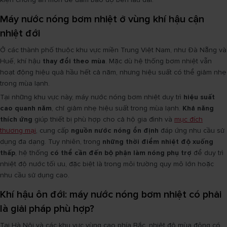
Máy nước nóng bơm nhiệt ở vùng khí hậu cận
nhiệt đới
Ở các thành phố thuộc khu vực miền Trung Việt Nam, như Đà Nẵng và
Huế, khí hậu
thay đổi theo mùa
. Mặc dù hệ thống bơm nhiệt vẫn
hoạt động hiệu quả hầu hết cả năm, nhưng hiệu suất có thể giảm nhẹ
trong mùa lạnh.
Tại những khu vực này, máy nước nóng bơm nhiệt duy trì
hiệu suất
cao quanh năm
, chỉ giảm nhẹ hiệu suất trong mùa lạnh.
Khả năng
thích ứng
giúp thiết bị phù hợp cho cả hộ gia đình và
mục đích
thương mại
, cung cấp
nguồn nước nóng ổn định
đáp ứng nhu cầu sử
dụng đa dạng. Tuy nhiên, trong
những thời điểm nhiệt độ xuống
thấp
, hệ thống
có thể cần đến bộ phận làm nóng phụ trợ
để duy trì
nhiệt độ nước tối ưu, đặc biệt là trong môi trường quy mô lớn hoặc
nhu cầu sử dụng cao.
Khí hậu ôn đới: máy nước nóng bơm nhiệt có phải
là giải pháp phù hợp?
Tại Hà Nội và các khu vực vùng cao phía Bắc, nhiệt độ mùa đông có