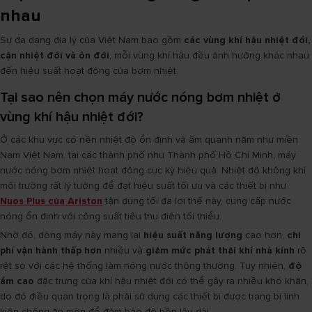
nhau
Sự đa dạng địa lý của Việt Nam bao gồm
các vùng khí hậu nhiệt đới,
cận nhiệt đới và ôn đới
, mỗi vùng khí hậu đều ảnh hưởng khác nhau
đến hiệu suất hoạt động của bơm nhiệt.
Tại sao nên chọn máy nước nóng bơm nhiệt ở
vùng khí hậu nhiệt đới?
Ở các khu vực có nền nhiệt độ ổn định và ấm quanh năm như miền
Nam Việt Nam, tại các thành phố như Thành phố Hồ Chí Minh, máy
nước nóng bơm nhiệt hoạt động cực kỳ hiệu quả. Nhiệt độ không khí
môi trường rất lý tưởng để đạt hiệu suất tối ưu và các thiết bị như
Nuos Plus của Ariston
tận dụng tối đa lợi thế này, cung cấp nước
nóng ổn định với công suất tiêu thụ điện tối thiểu.
Nhờ đó, dòng máy này mang lại
hiệu suất năng lượng
cao hơn,
chi
phí vận hành thấp hơn
nhiều và
giảm mức phát thải khí nhà kính
rõ
rệt so với các hệ thống làm nóng nước thông thường. Tuy nhiên,
độ
ẩm cao
đặc trưng của khí hậu nhiệt đới có thể gây ra nhiều khó khăn,
do đó điều quan trọng là phải sử dụng các thiết bị được trang bị linh
kiện chống ăn mòn để đảm bảo độ bền lâu dài.