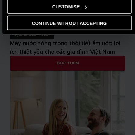
CUSTOMISE
CONTINUE WITHOUT ACCEPTING
MẸO & GIẢI PHÁP
Máy nước nóng trong thời tiết ẩm ướt: lợi
ích thiết yếu cho các gia đình Việt Nam
ĐỌC THÊM