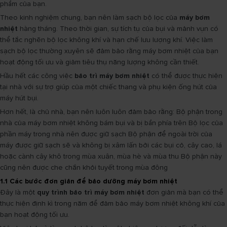
phẩm của bạn.
Theo kinh nghiệm chung, bạn nên làm sạch bộ lọc của
máy bơm
nhiệt
hàng tháng. Theo thời gian, sự tích tụ của bụi và mảnh vụn có
thể tắc nghẽn bộ lọc không khí và hạn chế lưu lượng khí. Việc làm
sạch bộ lọc thường xuyên sẽ đảm bảo rằng máy bơm nhiệt của bạn
hoạt động tối ưu và giảm tiêu thụ năng lượng không cần thiết.
Hầu hết các công việc
bảo trì máy bơm nhiệt
có thể được thực hiện
tại nhà với sự trợ giúp của một chiếc thang và phụ kiện ống hút của
máy hút bụi.
Hơn hết, là chủ nhà, bạn nên luôn luôn đảm bảo rằng: Bộ phận trong
nhà của máy bơm nhiệt không bám bụi và bị bẩn phía trên Bộ lọc của
phần máy trong nhà nên được giữ sạch Bộ phận để ngoài trời của
máy được giữ sạch sẽ và không bị xâm lấn bởi các bụi cỏ, cây cao, lá
hoặc cành cây khô trong mùa xuân, mùa hè và mùa thu Bộ phận này
cũng nên được che chắn khỏi tuyết trong mùa đông
1.1 Các bước đơn giản để bảo dưỡng máy bơm nhiệt
Đây là một
quy trình bảo trì máy bơm nhiệt
đơn giản mà bạn có thể
thực hiện định kì trong năm để đảm bảo máy bơm nhiệt không khí của
bạn hoạt động tối ưu.