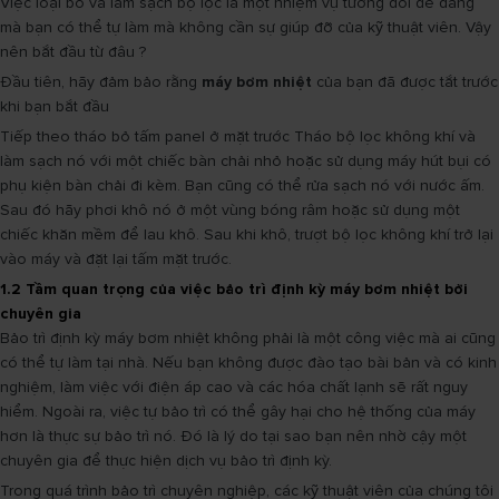
Việc loại bỏ và làm sạch bộ lọc là một nhiệm vụ tương đối dễ dàng
mà bạn có thể tự làm mà không cần sự giúp đỡ của kỹ thuật viên. Vậy
nên bắt đầu từ đâu ?
Đầu tiên, hãy đảm bảo rằng
máy bơm nhiệt
của bạn đã được tắt trước
khi bạn bắt đầu
Tiếp theo tháo bỏ tấm panel ở mặt trước Tháo bộ lọc không khí và
làm sạch nó với một chiếc bàn chải nhỏ hoặc sử dụng máy hút bụi có
phụ kiện bàn chải đi kèm. Bạn cũng có thể rửa sạch nó với nước ấm.
Sau đó hãy phơi khô nó ở một vùng bóng râm hoặc sử dụng một
chiếc khăn mềm để lau khô. Sau khi khô, trượt bộ lọc không khí trở lại
vào máy và đặt lại tấm mặt trước.
1.2 Tầm quan trọng của việc bảo trì định kỳ máy bơm nhiệt bởi
chuyên gia
Bảo trì định kỳ máy bơm nhiệt không phải là một công việc mà ai cũng
có thể tự làm tại nhà. Nếu bạn không được đào tạo bài bản và có kinh
nghiệm, làm việc với điện áp cao và các hóa chất lạnh sẽ rất nguy
hiểm. Ngoài ra, việc tự bảo trì có thể gây hại cho hệ thống của máy
hơn là thực sự bảo trì nó. Đó là lý do tại sao bạn nên nhờ cậy một
chuyên gia để thực hiện dịch vụ bảo trì định kỳ.
Trong quá trình bảo trì chuyên nghiệp, các kỹ thuật viên của chúng tôi