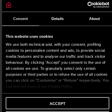
TIN TỨC
ARISTON THIẾT LẬP CHUẨN MỰC MỚI
CHO GIẢI PHÁP NƯỚC NÓNG TẠI GIẢI
Consent
Details
About
THƯỞNG HIỆU QUẢ NĂNG LƯỢNG 2025
ĐỌC THÊM
This website uses cookies
We use both technical and, with your consent, profiling
cookies to personalise content and ads, to provide social
media features and to analyse our traffic and track visitor
behaviour. By clicking "Accept" you consent to the use of
all cookies we use. To granularly select only certain
purposes or third parties or to refuse the use of all cookies
you can click on "Customise" or "Refuse" respectively. You
can find out more in our Cookie Policy.
ACCEPT