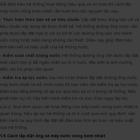
Để đảm bảo hệ thống hoạt động hiệu quả và an toàn thì cách lắp
máy nước nóng bơm nhiệt cần tuân thủ các nguyên tắc sau:
- Thực hiện theo bản vẽ và tiêu chuẩn
: Lắp đặt theo đúng bản vẽ và
tiêu chuẩn xây dựng đã được thiết kế. Hệ thống đường ống nước cần
phải được lắp đặt hợp lý với sự bố trí các đường ống sao cho tránh
uốn cong hoặc biến dạng không cần thiết. Điều này giúp đảm bảo
tính liên kết và hiệu suất của hệ thống nước.
- Kiểm soát chất lượng nước:
Hệ thống đường ống cần được lắp đặt
một cách hợp lý để ngăn chặn sự rò rỉ nước, đặc biệt là ảnh hưởng
đến các bộ phận liên quan.
- Kiểm tra áp lực nước:
Sau khi hoàn thành lắp đặt đường ống nước,
máy bơm nhiệt và bể chứa nước thì bạn nên cần kiểm tra áp lực nước.
Đảm bảo rằng không có áp lực quá mức và rò rỉ trong hệ thống. Nếu
phát hiện sự cố, hãy tiến hành kiểm tra và sửa chữa ngay lập tức.
Lưu ý: Quá trình quan sát hoạt động của máy nước nóng bơm nhiệt là
quan trọng. Nếu áp lực hệ thống và rò rỉ vượt quá mức quy định, cần
tiến hành lại quy trình lắp đặt để đảm bảo tính an toàn và hiệu suất
của hệ thống.
1.5 Cách lắp đặt ống xả máy nước nóng bơm nhiệt