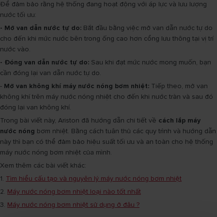
Để đảm bảo rằng hệ thống đang hoạt động với áp lực và lưu lượng
nước tối ưu:
- Mở van dẫn nước tự do:
Bắt đầu bằng việc mở van dẫn nước tự do
cho đến khi mức nước bên trong ống cao hơn cổng lưu thông tại vị trí
nước vào.
- Đóng van dẫn nước tự do:
Sau khi đạt mức nước mong muốn, bạn
cần đóng lại van dẫn nước tự do.
-
Mở van không khí máy nước nóng bơm nhiệt:
Tiếp theo, mở van
không khí trên máy nước nóng nhiệt cho đến khi nước tràn và sau đó
đóng lại van không khí.
Trong bài viết này, Ariston đã hướng dẫn chi tiết về
cách lắp máy
nước nóng
bơm nhiệt. Bằng cách tuân thủ các quy trình và hướng dẫn
này thì bạn có thể đảm bảo hiệu suất tối ưu và an toàn cho hệ thống
máy nước nóng bơm nhiệt của mình.
Xem thêm các bài viết khác:
1.
Tìm hiểu cấu tạo và nguyên lý máy nước nóng bơm nhiệt
2.
Máy nước nóng bơm nhiệt loại nào tốt nhất
3.
Máy nước nóng bơm nhiệt sử dụng ở đâu ?