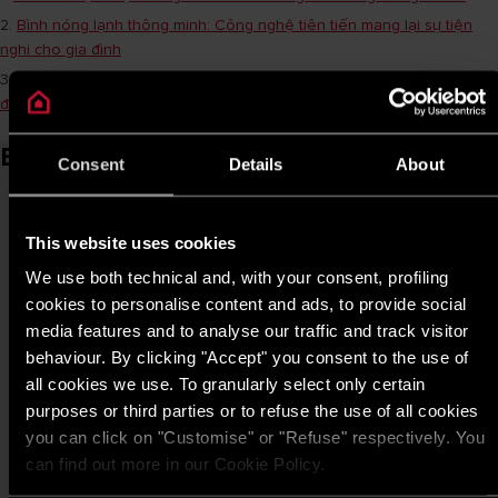
2.
Bình nóng lạnh thông minh: Công nghệ tiên tiến mang lại sự tiện
nghi cho gia đình
3.
Lựa chọn máy nước nóng cho gia đình của bạn: Hướng dẫn từ A
đến Z
Bài viết liên quan
Consent
Details
About
This website uses cookies
We use both technical and, with your consent, profiling
cookies to personalise content and ads, to provide social
media features and to analyse our traffic and track visitor
behaviour. By clicking "Accept" you consent to the use of
all cookies we use. To granularly select only certain
purposes or third parties or to refuse the use of all cookies
you can click on "Customise" or "Refuse" respectively. You
can find out more in our Cookie Policy.