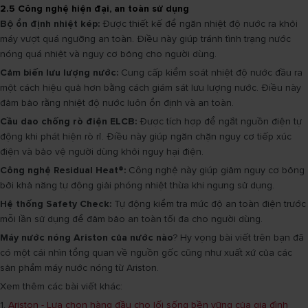
2.5 Công nghệ hiện đại, an toàn sử dụng
Bộ ổn định nhiệt kép:
Được thiết kế để ngăn nhiệt độ nước ra khỏi
máy vượt quá ngưỡng an toàn. Điều này giúp tránh tình trạng nước
nóng quá nhiệt và nguy cơ bỏng cho người dùng.
Cảm biến lưu lượng nước:
Cung cấp kiểm soát nhiệt độ nước đầu ra
một cách hiệu quả hơn bằng cách giám sát lưu lượng nước. Điều này
đảm bảo rằng nhiệt độ nước luôn ổn định và an toàn.
Cầu dao chống rò điện ELCB:
Được tích hợp để ngắt nguồn điện tự
động khi phát hiện rò rỉ. Điều này giúp ngăn chặn nguy cơ tiếp xúc
điện và bảo vệ người dùng khỏi nguy hại điện.
Công nghệ Residual Heat®:
Công nghệ này giúp giảm nguy cơ bỏng
bởi khả năng tự động giải phóng nhiệt thừa khi ngưng sử dụng.
Hệ thống Safety Check:
Tự động kiểm tra mức độ an toàn điện trước
mỗi lần sử dụng để đảm bảo an toàn tối đa cho người dùng.
Máy nước nóng Ariston của nước nào
? Hy vọng bài viết trên bạn đã
có một cái nhìn tổng quan về nguồn gốc cũng như xuất xứ của các
sản phẩm máy nước nóng từ Ariston.
Xem thêm các bài viết khác:
1.
Ariston - Lựa chọn hàng đầu cho lối sống bền vững của gia đình