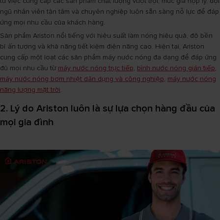
từ việc cung cấp các sản phẩm chất lượng vượt trội, mức giá hợp lý, đội
ngũ nhân viên tận tâm và chuyên nghiệp luôn sẵn sàng nỗ lực để đáp
ứng mọi nhu cầu của khách hàng.
Sản phẩm Ariston nổi tiếng với hiệu suất làm nóng hiệu quả, độ bền
bỉ ấn tượng và khả năng tiết kiệm điện năng cao. Hiện tại, Ariston
cung cấp một loạt các sản phẩm máy nước nóng đa dạng để đáp ứng
đủ mọi nhu cầu từ
máy nước nóng trực tiếp
,
bình nước nóng gián tiếp
,
máy nước nóng bơm nhiệt dân dụng và công nghiệp
,
máy nước nóng
năng lượng mặt trời
.
2. Lý do Ariston luôn là sự lựa chọn hàng đầu của
mọi gia đình