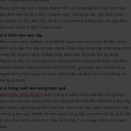
các hộ gia đình khác nhau.
Dung tích máy nước nóng Ariston 15L sẽ cung cấp đủ nước cho các
gia đình nhỏ có từ 2 đến 3 thành viên. Trong khi đó, các bình chứa
dung tích từ 20L đến 30L sẽ là sự lựa chọn lý tưởng cho các gia đình
lớn hơn với từ 3 đến 5 thành viên.
2.3 Chất liệu cao cấp
Máy nước nóng Ariston có thiết kế ngoại hình sử dụng vật liệu nhựa
ABS cao cấp cho lớp vỏ bên ngoài. Điều này cung cấp khả năng cách
nhiệt tốt và tính năng chống cháy, đảm bảo an toàn khi sử dụng.
Ngoài ra, lớp vỏ của máy nước nóng Ariston cũng tuân theo các tiêu
chuẩn chống thấm nước như IPX1 và IP25, giúp bảo vệ cả thiết bị và
người dùng khỏi nguy cơ nước xâm nhập và đảm bảo môi trường sử
dụng an toàn.
2.4 Công suất làm nóng hiệu quả
Máy nước nóng Ariston
được trang bị một công suất làm nóng hiệu
quả cao với mức trung bình dao động từ 1500W đến 4500W. Điều này
cho phép người dùng linh hoạt lựa chọn loại máy nước nóng phù hợp
với từng khu vực. Nhiệt độ làm nóng cũng đáp ứng mức tối đa là 55 độ
C cho máy nước nóng trực tiếp và 80 độ C cho máy nước nóng gián
tiếp.