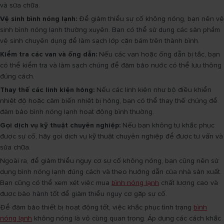
và sửa chữa.
Vệ sinh bình nóng lạnh:
Để giảm thiểu sự cố không nóng, bạn nên vệ
sinh bình nóng lạnh thường xuyên. Bạn có thể sử dụng các sản phẩm
vệ sinh chuyên dụng để làm sạch lớp cặn bám trên thành bình.
Kiểm tra các van và ống dẫn:
Nếu các van hoặc ống dẫn bị tắc, bạn
có thể kiểm tra và làm sạch chúng để đảm bảo nước có thể lưu thông
đúng cách.
Thay thế các linh kiện hỏng:
Nếu các linh kiện như bộ điều khiển
nhiệt độ hoặc cảm biến nhiệt bị hỏng, bạn có thể thay thế chúng để
đảm bảo bình nóng lạnh hoạt động bình thường.
Gọi dịch vụ kỹ thuật chuyên nghiệp:
Nếu bạn không tự khắc phục
được sự cố, hãy gọi dịch vụ kỹ thuật chuyên nghiệp để được tư vấn và
sửa chữa.
Ngoài ra, để giảm thiểu nguy cơ sự cố không nóng, bạn cũng nên sử
dụng bình nóng lạnh đúng cách và theo hướng dẫn của nhà sản xuất.
Bạn cũng có thể xem xét việc mua
bình nóng lạnh
chất lượng cao và
được bảo hành tốt để giảm thiểu nguy cơ gặp sự cố.
Để đảm bảo thiết bị hoạt động tốt, việc khắc phục tình trạng
bình
nóng lạnh
không nóng là vô cùng quan trọng. Áp dụng các cách khắc