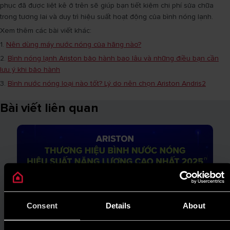
phục đã được liệt kê ở trên sẽ giúp bạn tiết kiệm chi phí sửa chữa
trong tương lai và duy trì hiệu suất hoạt động của bình nóng lạnh.
Xem thêm các bài viết khác:
1.
Nên dùng máy nước nóng của hãng nào?
2.
Bình nóng lạnh Ariston bảo hành bao lâu và những điều bạn cần
lưu ý khi bảo hành
3.
Bình nước nóng loại nào tốt? Lý do nên chọn Ariston Andris2
Bài viết liên quan
Consent
Details
About