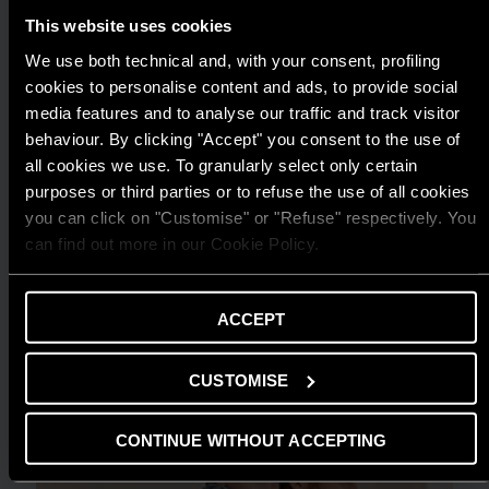
This website uses cookies
We use both technical and, with your consent, profiling
cookies to personalise content and ads, to provide social
media features and to analyse our traffic and track visitor
behaviour. By clicking "Accept" you consent to the use of
all cookies we use. To granularly select only certain
purposes or third parties or to refuse the use of all cookies
TIN TỨC
you can click on "Customise" or "Refuse" respectively. You
can find out more in our Cookie Policy.
ARISTON THIẾT LẬP CHUẨN MỰC MỚI
CHO GIẢI PHÁP NƯỚC NÓNG TẠI GIẢI
THƯỞNG HIỆU QUẢ NĂNG LƯỢNG 2025
ACCEPT
ĐỌC THÊM
CUSTOMISE
CONTINUE WITHOUT ACCEPTING