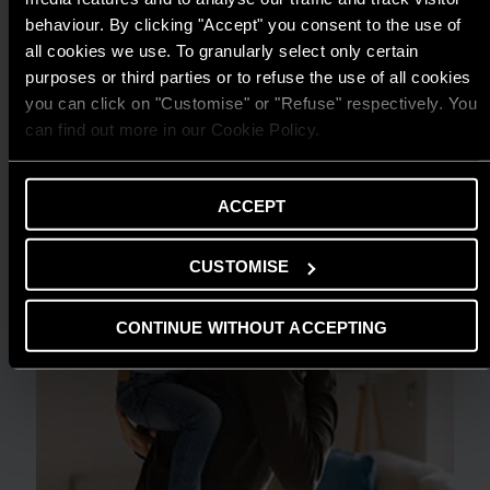
ARISTON THIẾT LẬP CHUẨN MỰC MỚI
behaviour. By clicking "Accept" you consent to the use of
all cookies we use. To granularly select only certain
CHO GIẢI PHÁP NƯỚC NÓNG TẠI GIẢI
purposes or third parties or to refuse the use of all cookies
THƯỞNG HIỆU QUẢ NĂNG LƯỢNG 2025
you can click on "Customise" or "Refuse" respectively. You
ĐỌC THÊM
can find out more in our Cookie Policy.
ACCEPT
CUSTOMISE
CONTINUE WITHOUT ACCEPTING