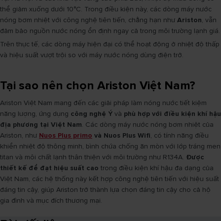
thể giảm xuống dưới 10°C. Trong điều kiện này, các dòng máy nước
nóng bơm nhiệt với công nghệ tiên tiến, chẳng hạn như
Ariston
, vẫn
đảm bảo nguồn nước nóng ổn định ngay cả trong môi trường lạnh giá.
Trên thực tế, các dòng máy hiện đại có thể hoạt động ở nhiệt độ thấp
và hiệu suất vượt trội so với máy nước nóng dùng điện trở.
Tại sao nên chọn Ariston Việt Nam?
Ariston Việt Nam mang đến các giải pháp làm nóng nước tiết kiệm
năng lượng, ứng dụng
công nghệ Ý
và
phù hợp với điều kiện khí hậu
địa phương tại Việt Nam
. Các dòng máy nước nóng bơm nhiệt của
Ariston, như
Nuos Plus primo
và Nuos Plus Wifi
, có tính năng điều
khiển nhiệt độ thông minh, bình chứa chống ăn mòn với lớp tráng men
titan và môi chất lạnh thân thiện với môi trường như R134A.
Được
thiết kế để đạt hiệu suất cao
trong điều kiện khí hậu đa dạng của
Việt Nam, các hệ thống này kết hợp công nghệ tiên tiến với hiệu suất
đáng tin cậy, giúp Ariston trở thành lựa chọn đáng tin cậy cho cả hộ
gia đình và mục đích thương mại.