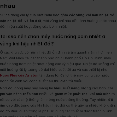
nhau
Sự đa dạng địa lý của Việt Nam bao gồm
các vùng khí hậu nhiệt đới,
cận nhiệt đới và ôn đới
, mỗi vùng khí hậu đều ảnh hưởng khác nhau
đến hiệu suất hoạt động của bơm nhiệt.
Tại sao nên chọn máy nước nóng bơm nhiệt ở
vùng khí hậu nhiệt đới?
Ở các khu vực có nền nhiệt độ ổn định và ấm quanh năm như miền
Nam Việt Nam, tại các thành phố như Thành phố Hồ Chí Minh, máy
nước nóng bơm nhiệt hoạt động cực kỳ hiệu quả. Nhiệt độ không khí
môi trường rất lý tưởng để đạt hiệu suất tối ưu và các thiết bị như
Nuos Plus của Ariston
tận dụng tối đa lợi thế này, cung cấp nước
nóng ổn định với công suất tiêu thụ điện tối thiểu.
Nhờ đó, dòng máy này mang lại
hiệu suất năng lượng
cao hơn,
chi
phí vận hành thấp hơn
nhiều và
giảm mức phát thải khí nhà kính
rõ
rệt so với các hệ thống làm nóng nước thông thường. Tuy nhiên,
độ
ẩm cao
đặc trưng của khí hậu nhiệt đới có thể gây ra nhiều khó khăn,
do đó điều quan trọng là phải sử dụng các thiết bị được trang bị linh
kiện chống ăn mòn để đảm bảo độ bền lâu dài.