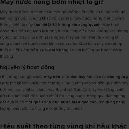
Máy nước nóng bơm nhiệt là gì?
Máy nước nóng bơm nhiệt là một hệ thống tiên tiến sử dụng điện để
làm nóng nước, nhưng khác với các loại máy nước nóng điện truyền
thống, thiết bị này
thu nhiệt từ không khí xung quanh
. Máy hoạt
động dựa trên nguyên lý tương tự như máy điều hòa không khí, nhưng
ngược lại: thay vì tỏa nhiệt ra ngoài, máy sẽ thu nhiệt từ không khí
xung quanh và truyền vào bình chứa nước. Quá trình này cho phép
thiết bị tiết kiệm
đến 70% điện năng
so với máy nước nóng thông
thường.
Nguyên lý hoạt động
Hệ thống bao gồm một
máy nén
, một
dàn bay hơi
và một
dàn ngưng
.
Quạt hút không khí từ môi trường xung quanh vào và dẫn qua dàn bay
hơi, nơi môi chất làm lạnh hấp thụ nhiệt. Sau đó, máy nén tăng nhiệt
độ của môi chất rồi truyền nhiệt đó sang nước thông qua dàn ngưng.
Kết quả là có một
quá trình đun nước hiệu quả cao
, tận dụng năng
lượng nhiệt sẵn có trong môi trường tự nhiên.
Hiệu suất theo từng vùng khí hậu khác