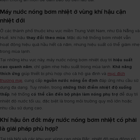
Máy nước nóng bơm nhiệt ở vùng khí hậu cận
nhiệt đới
Ở các thành phố thuộc khu vực miền Trung Việt Nam, như Đà Nẵng và
Huế, khí hậu
thay đổi theo mùa
. Mặc dù hệ thống bơm nhiệt vẫn
hoạt động hiệu quả hầu hết cả năm, nhưng hiệu suất có thể giảm nhẹ
trong mùa lạnh.
Tại những khu vực này, máy nước nóng bơm nhiệt duy trì
hiệu suất
cao quanh năm
, chỉ giảm nhẹ hiệu suất trong mùa lạnh.
Khả năng
thích ứng
giúp thiết bị phù hợp cho cả hộ gia đình và
mục đích
thương mại
, cung cấp
nguồn nước nóng ổn định
đáp ứng nhu cầu sử
dụng đa dạng. Tuy nhiên, trong
những thời điểm nhiệt độ xuống
thấp
, hệ thống
có thể cần đến bộ phận làm nóng phụ trợ
để duy trì
nhiệt độ nước tối ưu, đặc biệt là trong môi trường quy mô lớn hoặc
nhu cầu sử dụng cao.
Khí hậu ôn đới: máy nước nóng bơm nhiệt có phải
là giải pháp phù hợp?
Tại Hà Nội và các khu vực vùng cao phía Bắc, nhiệt độ mùa đông có