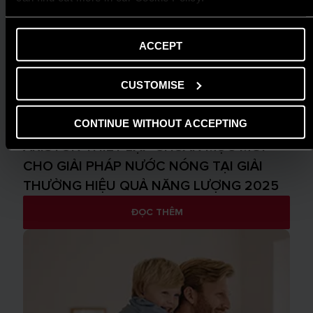
ACCEPT
CUSTOMISE
CONTINUE WITHOUT ACCEPTING
TIN TỨC
ARISTON THIẾT LẬP CHUẨN MỰC MỚI
CHO GIẢI PHÁP NƯỚC NÓNG TẠI GIẢI
THƯỞNG HIỆU QUẢ NĂNG LƯỢNG 2025
ĐỌC THÊM