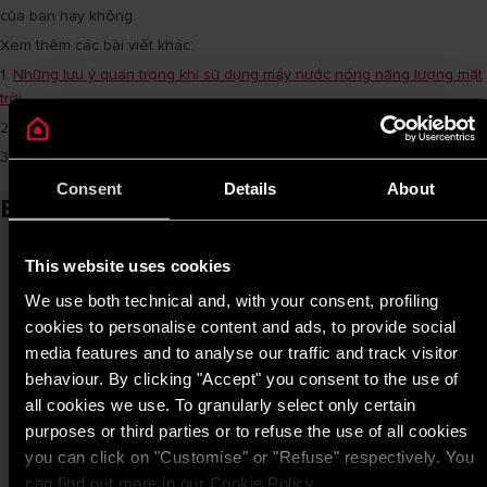
của bạn hay không.
Xem thêm các bài viết khác:
1.
Những lưu ý quan trọng khi sử dụng máy nước nóng năng lượng mặt
trời
2.
Tìm hiểu về máy nước nóng năng lượng mặt trời Ariston 116L
3.
Cách chọn máy nước nóng năng lượng mặt trời phù hợp
Consent
Details
About
Bài viết liên quan
This website uses cookies
We use both technical and, with your consent, profiling
cookies to personalise content and ads, to provide social
media features and to analyse our traffic and track visitor
behaviour. By clicking "Accept" you consent to the use of
all cookies we use. To granularly select only certain
purposes or third parties or to refuse the use of all cookies
you can click on "Customise" or "Refuse" respectively. You
can find out more in our Cookie Policy.