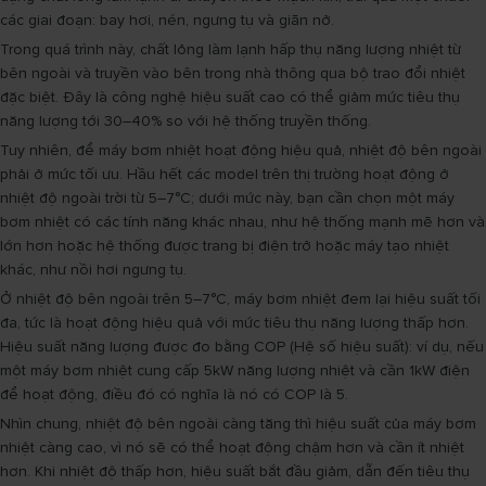
các giai đoạn: bay hơi, nén, ngưng tụ và giãn nở.
Trong quá trình này, chất lỏng làm lạnh hấp thụ năng lượng nhiệt từ
bên ngoài và truyền vào bên trong nhà thông qua bộ trao đổi nhiệt
đặc biệt. Đây là công nghệ hiệu suất cao có thể giảm mức tiêu thụ
năng lượng tới 30–40% so với hệ thống truyền thống.
Tuy nhiên, để máy bơm nhiệt hoạt động hiệu quả, nhiệt độ bên ngoài
phải ở mức tối ưu. Hầu hết các model trên thị trường hoạt động ở
nhiệt độ ngoài trời từ 5–7°C; dưới mức này, bạn cần chọn một máy
bơm nhiệt có các tính năng khác nhau, như hệ thống mạnh mẽ hơn và
lớn hơn hoặc hệ thống được trang bị điện trở hoặc máy tạo nhiệt
khác, như nồi hơi ngưng tụ.
Ở nhiệt độ bên ngoài trên 5–7°C, máy bơm nhiệt đem lại hiệu suất tối
đa, tức là hoạt động hiệu quả với mức tiêu thụ năng lượng thấp hơn.
Hiệu suất năng lượng được đo bằng COP (Hệ số hiệu suất): ví dụ, nếu
một máy bơm nhiệt cung cấp 5kW năng lượng nhiệt và cần 1kW điện
để hoạt động, điều đó có nghĩa là nó có COP là 5.
Nhìn chung, nhiệt độ bên ngoài càng tăng thì hiệu suất của máy bơm
nhiệt càng cao, vì nó sẽ có thể hoạt động chậm hơn và cần ít nhiệt
hơn. Khi nhiệt độ thấp hơn, hiệu suất bắt đầu giảm, dẫn đến tiêu thụ