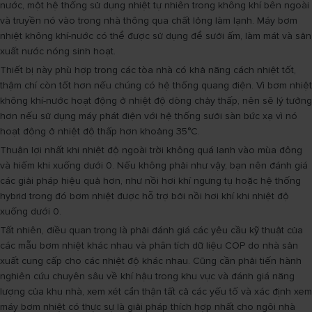
nước, một hệ thống sử dụng nhiệt tự nhiên trong không khí bên ngoài
và truyền nó vào trong nhà thông qua chất lỏng làm lạnh. Máy bơm
nhiệt không khí-nước có thể được sử dụng để sưởi ấm, làm mát và sản
xuất nước nóng sinh hoạt.
Thiết bị này phù hợp trong các tòa nhà có khả năng cách nhiệt tốt,
thậm chí còn tốt hơn nếu chúng có hệ thống quang điện. Vì bơm nhiệt
không khí-nước hoạt động ở nhiệt độ dòng chảy thấp, nên sẽ lý tưởng
hơn nếu sử dụng máy phát điện với hệ thống sưởi sàn bức xạ vì nó
hoạt động ở nhiệt độ thấp hơn khoảng 35°C.
Thuận lợi nhất khi nhiệt độ ngoài trời không quá lạnh vào mùa đông
và hiếm khi xuống dưới 0. Nếu không phải như vậy, bạn nên đánh giá
các giải pháp hiệu quả hơn, như nồi hơi khí ngưng tụ hoặc hệ thống
hybrid trong đó bơm nhiệt được hỗ trợ bởi nồi hơi khí khi nhiệt độ
xuống dưới 0.
Tất nhiên, điều quan trọng là phải đánh giá các yêu cầu kỹ thuật của
các mẫu bơm nhiệt khác nhau và phân tích dữ liệu COP do nhà sản
xuất cung cấp cho các nhiệt độ khác nhau. Cũng cần phải tiến hành
nghiên cứu chuyên sâu về khí hậu trong khu vực và đánh giá năng
lượng của khu nhà, xem xét cẩn thận tất cả các yếu tố và xác định xem
máy bơm nhiệt có thực sự là giải pháp thích hợp nhất cho ngôi nhà