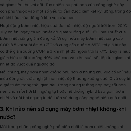
và giảm tiêu thụ khí đốt. Tuy nhiên, sự phù hợp của công nghệ này
còn phụ thuộc vào một số yếu tố cần được xem xét kỹ lưỡng, trong đó
có khí hậu mùa đông ở khu vực của bạn.
Hoạt động bơm nhiệt hiệu quả đòi hỏi nhiệt độ ngoài trời trên -20°C.
Tuy nhiên, ngay cả khi nhiệt độ giảm xuống dưới 0°C, hiệu suất của
bơm nhiệt cũng giảm đáng kể. Ví dụ, nếu máy bơm nhiệt cung cấp
COP là 5 khi sưởi ấm ở +7°C và cung cấp nước ở 35°C, thì giá trị này
có thể giảm xuống COP là 3 khi nhiệt độ ngoài trời là -7°C. Đây là mức
giảm hiệu suất khoảng 40%, khá cao và hiệu suất sẽ tiếp tục giảm khi
nhiệt độ vượt quá ngưỡng đó.
Nói chung, máy bơm nhiệt không phù hợp ở những khu vực có khí hậu
mùa đông rất khắc nghiệt, nơi nhiệt độ thường xuống dưới 0 và duy trì
ở giá trị âm trong thời gian dài. Trong những trường hợp này, tốt hơn
nên chọn nồi hơi khí ngưng tụ hoặc hệ thống hybrid bao gồm bơm
nhiệt và nồi hơi ngưng tụ để luôn sử dụng công nghệ hiệu quả nhất.
3. Khi nào nên sử dụng máy bơm nhiệt không-khí
nước?
Một trong những công nghệ phổ biến nhất là bơm nhiệt không khí-