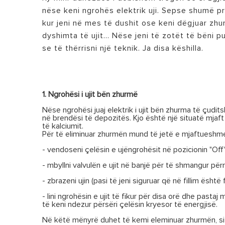
SMART HOME
nëse keni ngrohës elektrik uji. Sepse shumë pre
kur jeni në mes të dushit ose keni dëgjuar zh
dyshimta të ujit… Nëse jeni të zotët të bëni p
se të thërrisni një teknik. Ja disa këshilla.
1. Ngrohësi i ujit bën zhurmë
TË GJITHA
Nëse ngrohësi juaj elektrik i ujit bën zhurma të çudi
në brendësi të depozitës. Kjo është një situatë mjaft 
të kalciumit.
Për të eliminuar zhurmën mund të jetë e mjaftueshme
- vendoseni çelësin e ujëngrohësit në pozicionin "Of
- mbyllni valvulën e ujit në banjë për të shmangur për
- zbrazeni ujin (pasi të jeni siguruar që në fillim është
- lini ngrohësin e ujit të fikur për disa orë dhe pastaj
të keni ndezur përsëri çelësin kryesor të energjisë.
Në këtë mënyrë duhet të kemi eleminuar zhurmën, si 