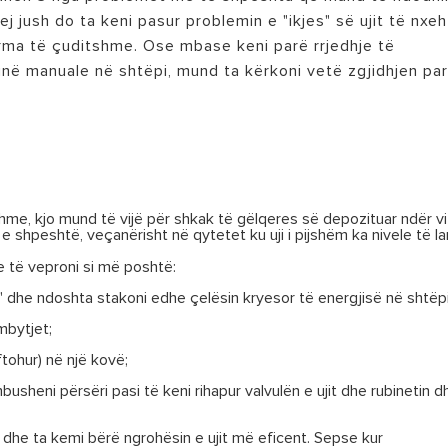
j jush do ta keni pasur problemin e "ikjes" së ujit të nxe
urma të çuditshme. Ose mbase keni parë rrjedhje të
unë manuale në shtëpi, mund ta kërkoni vetë zgjidhjen pa
 MODELET E UJËNGROHËS
tshme, kjo mund të vijë për shkak të gëlqeres së depozituar ndër v
e shpeshtë, veçanërisht në qytetet ku uji i pijshëm ka nivele të la
 të veproni si më poshtë:
f" dhe ndoshta stakoni edhe çelësin kryesor të energjisë në shtëpi
mbytjet;
 ftohur) në një kovë;
 mbusheni përsëri pasi të keni rihapur valvulën e ujit dhe rubinetin d
dhe ta kemi bërë ngrohësin e ujit më eficent. Sepse kur