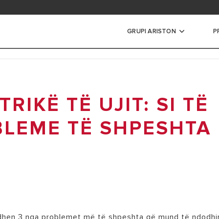
t e bëra më shpesh
GRUPI ARISTON
P
ohës
RIKË TË UJIT: SI TË
S TE VEGJEL
ËS MESATAR
BLEME TË SHPESHTA
ËS TE MEDHENJE
S HIBRID
idhen 3 nga problemet më të shpeshta që mund të ndodhi