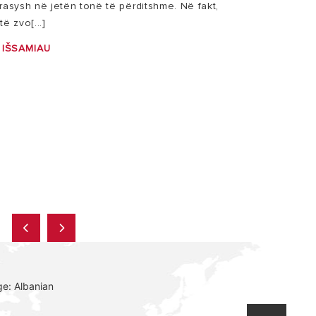
rasysh në jetën tonë të përditshme. Në fakt,
ë zvo[...]
 IŠSAMIAU
e: Albanian