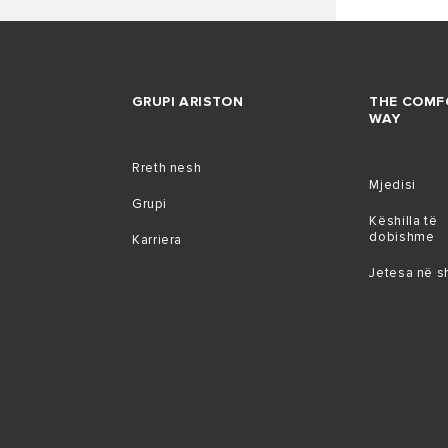
GRUPI ARISTON
THE COMF
WAY
Rreth nesh
Mjedisi
Grupi
Këshilla të
dobishme
Karriera
Jetesa në s