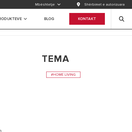
Mbështetje
Shërbimet e autorizuara
RODUKTEVE
BLOG
KONTAKT
TEMA
#HOME LIVING
n