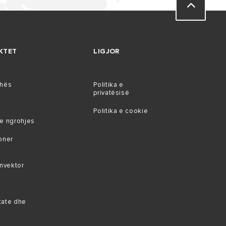
KTET
LIGJOR
ohës
Politika e
privatësisë
Politika e cookie
e ngrohjes
oner
onvektor
ate dhe
ë