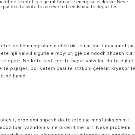
ret që të rritet, gjë që rrit faturat e energjisë elektrike. Nëse
një pastrim të plotë të mureve të brendshme të depozitës.
etet që lidhin ngrohësin elektrik të ujit me tubacionet ja
etë një valvul sigurie e mbyllur, gjë që ndodh shpesh kur 
 të gjatë. Në këtë rast, për të hapur valvulën do të duhet
të pajisjes, por vetëm pasi të stakoni çelësin kryesor t
it në banjë.
ohësit, problemi shpesh do të jetë një mosfunksionim i
depozituar, vazhdoni si në pikën 1 më lart. Nëse problemi