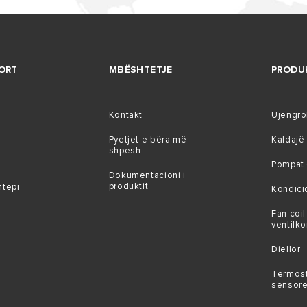
ORT
MBËSHTETJE
PRODU
Kontakt
Ujëngr
Pyetjet e bëra më
Kaldajë
shpesh
Pompat 
Dokumentacioni i
produktit
htëpi
Kondici
Fan coil
ventilk
Diellor
Termost
sensor