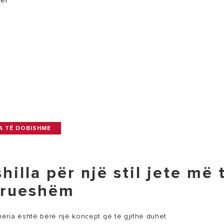
për
A TË DOBISHME
hilla për një stil jete më 
rueshëm
ria është bërë një koncept që të gjithë duhet