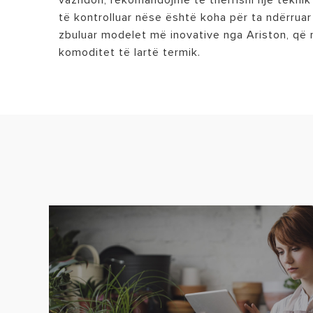
vazhdon, rekomandojmë të thërrisni një teknik
të kontrolluar nëse është koha për ta ndërruar t
zbuluar modelet më inovative nga Ariston, që
komoditet të lartë termik.