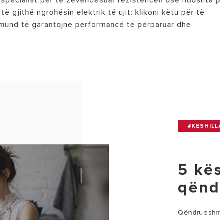
 specialist për të zëvendësuar rezistencën ose ndoshta 
ë gjithë ngrohësin elektrik të ujit: klikoni këtu për të
 mund të garantojnë performancë të përparuar dhe
#KËSHILL
5 kës
qënd
Qëndrueshmë