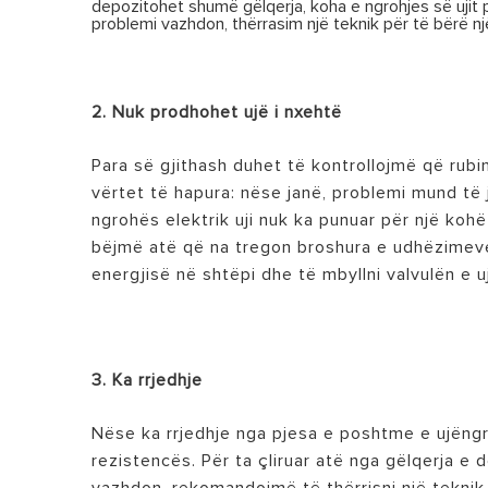
depozitohet shumë gëlqerja, koha e ngrohjes së ujit pri
problemi vazhdon, thërrasim një teknik për të bërë 
2. Nuk prodhohet ujë i nxehtë
Para së gjithash duhet të kontrollojmë që rubin
vërtet të hapura: nëse janë, problemi mund të j
ngrohës elektrik uji nuk ka punuar për një kohë
bëjmë atë që na tregon broshura e udhëzimeve 
energjisë në shtëpi dhe të mbyllni valvulën e uj
3. Ka rrjedhje
Nëse ka rrjedhje nga pjesa e poshtme e ujëngr
rezistencës. Për ta çliruar atë nga gëlqerja e 