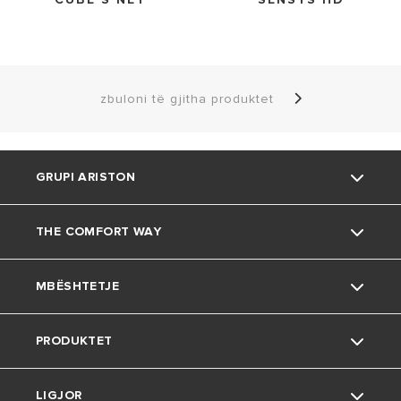
zbuloni të gjitha produktet
GRUPI ARISTON
THE COMFORT WAY
Rreth nesh
MBËSHTETJE
Grupi
Mjedisi
PRODUKTET
Karriera
Këshilla të dobishme
Kontakt
LIGJOR
Jetesa në shtëpi
Pyetjet e bëra më shpesh