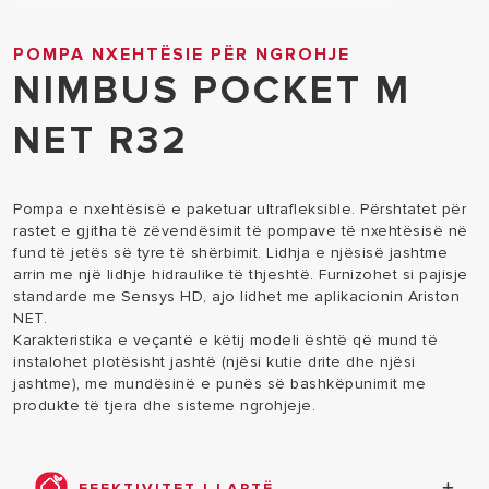
POMPA NXEHTËSIE PËR NGROHJE
NIMBUS POCKET M
NET R32
Pompa e nxehtësisë e paketuar ultrafleksible. Përshtatet për
rastet e gjitha të zëvendësimit të pompave të nxehtësisë në
fund të jetës së tyre të shërbimit. Lidhja e njësisë jashtme
arrin me një lidhje hidraulike të thjeshtë. Furnizohet si pajisje
standarde me Sensys HD, ajo lidhet me aplikacionin Ariston
NET.
Karakteristika e veçantë e këtij modeli është që mund të
instalohet plotësisht jashtë (njësi kutie drite dhe njësi
jashtme), me mundësinë e punës së bashkëpunimit me
produkte të tjera dhe sisteme ngrohjeje.
EFEKTIVITET I LARTË