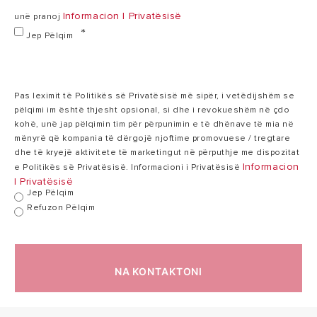
ujit 18/23°C)
Informacion I Privatësisë
unë pranoj
NIMBUS POCKET
M NET R32
Jep Pëlqim
Pas leximit të Politikës së Privatësisë më sipër, i vetëdijshëm se
pëlqimi im është thjesht opsional, si dhe i revokueshëm në çdo
kohë, unë jap pëlqimin tim për përpunimin e të dhënave të mia në
mënyrë që kompania të dërgojë njoftime promovuese / tregtare
dhe të kryejë aktivitete të marketingut në përputhje me dispozitat
Informacion
e Politikës së Privatësisë. Informacioni i Privatësisë
I Privatësisë
Jep Pëlqim
Refuzon Pëlqim
NA KONTAKTONI