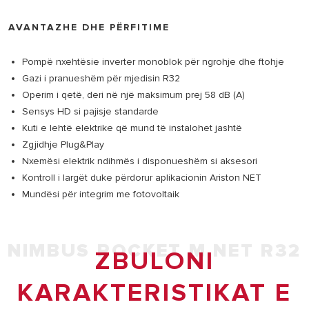
AVANTAZHE DHE PËRFITIME
Pompë nxehtësie inverter monoblok për ngrohje dhe ftohje
Gazi i pranueshëm për mjedisin R32
Operim i qetë, deri në një maksimum prej 58 dB (A)
Sensys HD si pajisje standarde
Kuti e lehtë elektrike që mund të instalohet jashtë
Zgjidhje Plug&Play
Nxemësi elektrik ndihmës i disponueshëm si aksesori
Kontroll i largët duke përdorur aplikacionin Ariston NET
Mundësi për integrim me fotovoltaik
NIMBUS POCKET M NET R32
ZBULONI
KARAKTERISTIKAT E