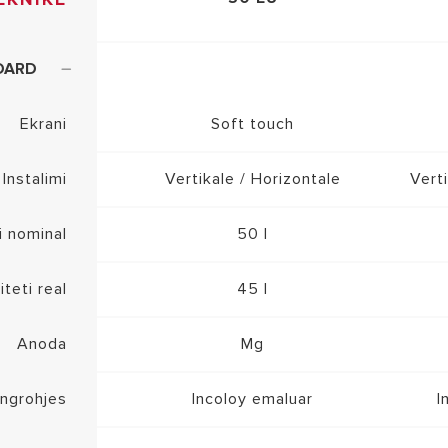
DARD
Ekrani
Soft touch
Instalimi
Vertikale / Horizontale
Verti
i nominal
50 l
teti real
45 l
Anoda
Mg
ngrohjes
Incoloy emaluar
I