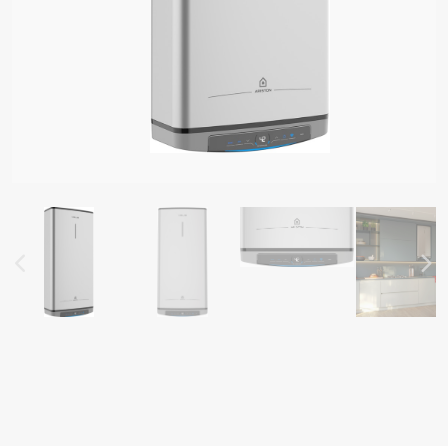
 MODELET E UJËNGROHËS