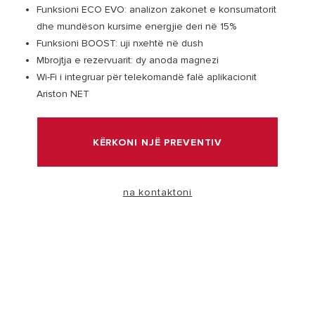
Funksioni ECO EVO: analizon zakonet e konsumatorit
dhe mundëson kursime energjie deri në 15%
VIZITË
Funksioni BOOST: uji nxehtë në dush
Mbrojtja e rezervuarit: dy anoda magnezi
Wi-Fi i integruar për telekomandë falë aplikacionit
Ariston NET
KËRKONI NJË PREVENTIV
na kontaktoni