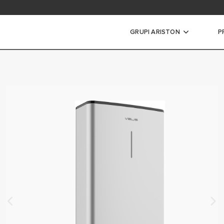
t e bëra më shpesh
GRUPI ARISTON
P
ohës
S TE VEGJEL
ËS MESATAR
ËS TE MEDHENJE
S HIBRID