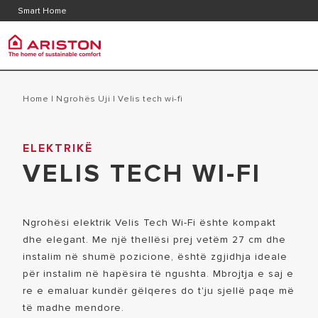
Kontakt
Pyetje
Smart Home
Dokumentacioni i produktit
Grupi Ariston
Ujëngr
PRODUCTS | CATEGORIES
Home
|
Ngrohës Uji
|
velis tech wi-fi
RRETH NESH
UJËNGROHË
ELEKTRIKË
UJËNGROHËS
GROUPI
VELIS TECH WI-FI
UJËNGROH
KALDAJË
KARRIERA
UJËNGROH
POMPAT E NGROHJES
UJËNGROHË
Ngrohësi elektrik Velis Tech Wi-Fi ështe kompakt
KONDICIONER
dhe elegant. Me një thellësi prej vetëm 27 cm dhe
ME GAZ
FAN COIL VENTILKONVEKTOR
instalim në shumë pozicione, është zgjidhja ideale
DIELLOR
për instalim në hapësira të ngushta. Mbrojtja e saj e
re e emaluar kundër gëlqeres do t'ju sjellë paqe më
TERMOSTATE DHE SENSORË
të madhe mendore.