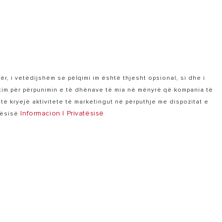
për, i vetëdijshëm se pëlqimi im është thjesht opsional, si dhe i
tim për përpunimin e të dhënave të mia në mënyrë që kompania të
ë kryejë aktivitete të marketingut në përputhje me dispozitat e
Informacion I Privatësisë
atësisë