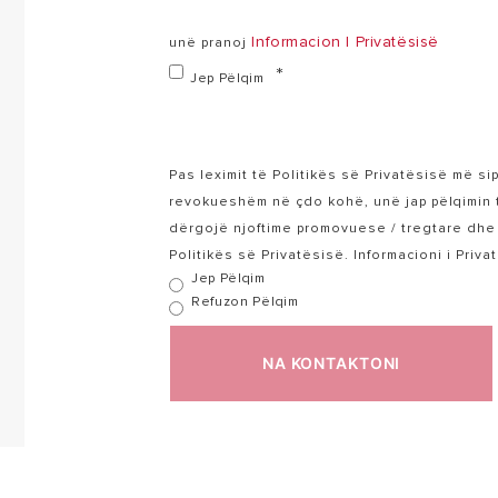
Informacion I Privatësisë
unë pranoj
Jep Pëlqim
Pas leximit të Politikës së Privatësisë më si
revokueshëm në çdo kohë, unë jap pëlqimin 
dërgojë njoftime promovuese / tregtare dhe t
Politikës së Privatësisë. Informacioni i Priv
Jep Pëlqim
Refuzon Pëlqim
NA KONTAKTONI