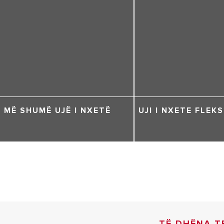
MË SHUMË UJË I NXETË
UJI I NXETE FLEKS
TË DHËNA T