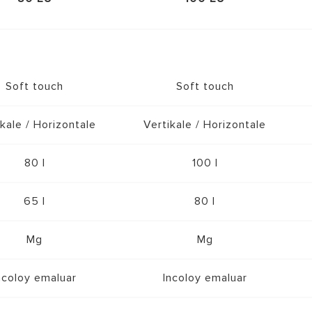
Soft touch
Soft touch
kale / Horizontale
Vertikale / Horizontale
80 l
100 l
65 l
80 l
Mg
Mg
ncoloy emaluar
Incoloy emaluar