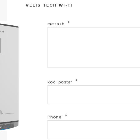
VELIS TECH WI-FI
EL-2017-3100912 (PDF, 69.36 kb)
mesazh
EL-2017-3100913 (PDF, 69.04 kb)
PF-3100911-3100945 (PDF, 1.18 mb)
PF-3100912-3100946 (PDF, 1.18 mb)
kodi postar
PF-3100913-3100947 (PDF, 1.18 mb)
Velis manual - MK-SQ (PDF, 1.30 mb)
Phone