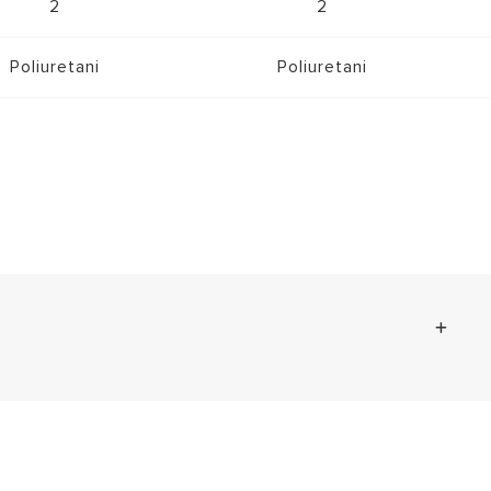
2
2
Poliuretani
Poliuretani