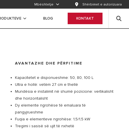
Mbështetje
Shërbimet e autorizuara
RODUKTEVE
BLOG
KONTAKT
AVANTAZHE DHE PËRFITIME
Kapacitetet e disponueshme: 50, 80, 100 L
Ultra e hollë: vetëm 27 cm e thellë
Mundësia e instalimit në shumë pozicione: vertikalisht
dhe horizontalisht
Dy elemente ngrohëse të emaluara të
pangyjrueshme
Fuqia e elementeve ngrohëse: 1,5/1,5 kW
Tregimi i sasisë së ujit të nxhetë