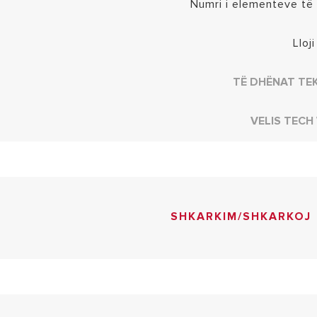
Numri i elementeve të
Lloji
TË DHËNAT TE
VELIS TECH 
SHKARKIM/SHKARKOJ