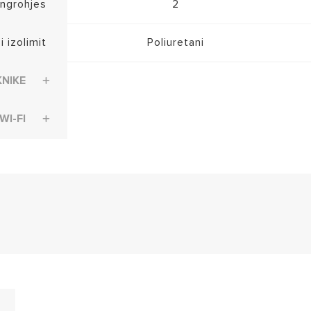
 ngrohjes
2
 i izolimit
Poliuretani
KNIKE
WI-FI
EL-2017-3100911 (PDF, 69.36 kb)