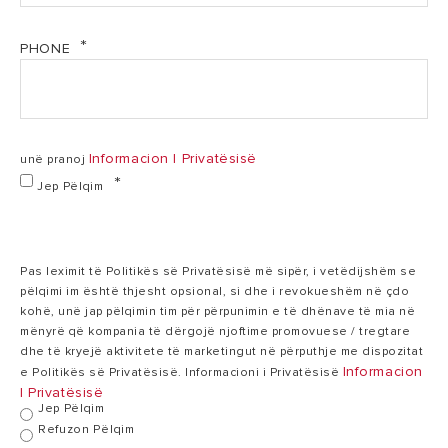
Velis manual - MK-SQ (PDF, 1.30 mb)
45
PHONE
Kapaciteti real
65 l
l
Anoda
Mg
Mg
Informacion I Privatësisë
unë pranoj
Jep Pëlqim
Elementet e
Incoloy
Incoloy emaluar
In
ngrohjes
emaluar
Pas leximit të Politikës së Privatësisë më sipër, i vetëdijshëm se
Numri i
pëlqimi im është thjesht opsional, si dhe i revokueshëm në çdo
elementeve të
2
2
kohë, unë jap pëlqimin tim për përpunimin e të dhënave të mia në
ngrohjes
mënyrë që kompania të dërgojë njoftime promovuese / tregtare
dhe të kryejë aktivitete të marketingut në përputhje me dispozitat
Informacion
e Politikës së Privatësisë. Informacioni i Privatësisë
I Privatësisë
Lloji i izolimit
Poliuretani
Poliuretani
Jep Pëlqim
Refuzon Pëlqim