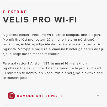
ELEKTRIKË
VELIS PRO WI-FI
Ngrohësi elektrik Velis Pro Wi-Fi ështe kompakt dhe elegant.
Me një thellësi prej vetëm 27 cm dhe instalim në shumë
pozicione, është zgjidhja ideale për instalim në hapësira të
ngushta. Mbrojtja e saj e re e emaluar kundër gëlqeres do t'ju
sjellë paqe më të madhe mendore.
Falë aplikacionit Ariston NET, ju mund të menaxhoni
ngrohësin tuaj të ujit nga distanca, kudo që të jeni. Gjithashtu
ju ndihmon të kontrolloni konsumin e energjisë elektrike dhe
të kurseni para.
KOMODE DHE SHPEJTË
Koha e ngrohjes është dy herë më e shpejtë se sa