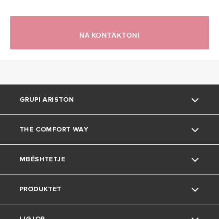
TË DHËNAT
TEKNIKE
VELIS PRO WI-FI
NA KONTAKTONI
GRUPI ARISTON
THE COMFORT WAY
Rreth nesh
MBËSHTETJE
Grupi
Mjedisi
PRODUKTET
Karriera
Këshilla të dobishme
Kontakt
LIGJOR