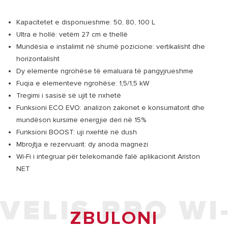
Kapacitetet e disponueshme: 50, 80, 100 L
Ultra e hollë: vetëm 27 cm e thellë
Mundësia e instalimit në shumë pozicione: vertikalisht dhe
horizontalisht
Dy elemente ngrohëse të emaluara të pangyjrueshme
Fuqia e elementeve ngrohëse: 1,5/1,5 kW
Tregimi i sasisë së ujit të nxhetë
Funksioni ECO EVO: analizon zakonet e konsumatorit dhe
mundëson kursime energjie deri në 15%
Funksioni BOOST: uji nxehtë në dush
Mbrojtja e rezervuarit: dy anoda magnezi
Wi-Fi i integruar për telekomandë falë aplikacionit Ariston
NET
VELIS PRO WI-
ZBULONI