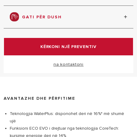
maksimale midis dy produkteve Ariston me dhe pa
Mundëson kursime deri në 14% të energjisë
Teknologji WaterPlus.
elektrike.
GATI PËR DUSH
Produkti sinjalizon sapo ka përgatitur mjaftueshëm
ujë të nxehtë për dush.
KËRKONI NJË PREVENTIV
na kontaktoni
AVANTAZHE DHE PËRFITIME
Teknologjia WaterPlus: disponohet deri në 16%* më shumë
ujë
Funksioni ECO EVO i drejtuar nga teknologjia CoreTech:
kursime energjie deri në 14%