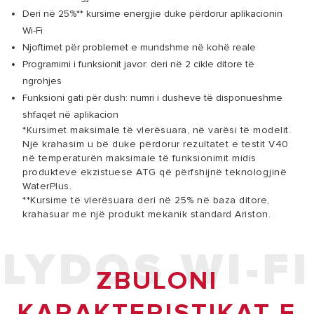
Deri në 25%** kursime energjie duke përdorur aplikacionin
Wi-Fi
Njoftimet për problemet e mundshme në kohë reale
Programimi i funksionit javor: deri në 2 cikle ditore të
ngrohjes
Funksioni gati për dush: numri i dusheve të disponueshme
shfaqet në aplikacion
*Kursimet maksimale të vlerësuara, në varësi të modelit.
Një krahasim u bë duke përdorur rezultatet e testit V40
në temperaturën maksimale të funksionimit midis
produkteve ekzistuese ATG që përfshijnë teknologjinë
WaterPlus.
**Kursime të vlerësuara deri në 25% në baza ditore,
krahasuar me një produkt mekanik standard Ariston.
LYDOS WI-FI
ZBULONI
KARAKTERISTIKAT E