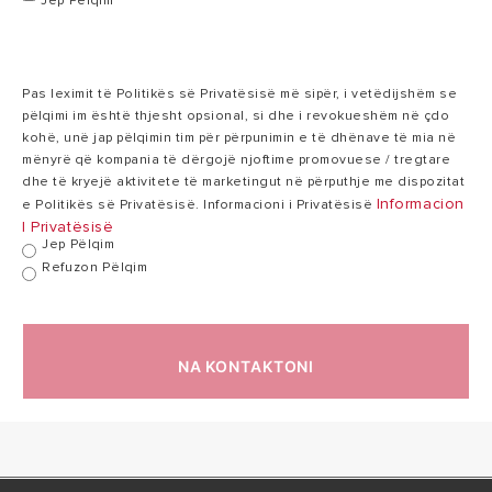
Jep Pëlqim
Temp. max në
80°C
80°C
punë
Pas leximit të Politikës së Privatësisë më sipër, i vetëdijshëm se
pëlqimi im është thjesht opsional, si dhe i revokueshëm në çdo
kohë, unë jap pëlqimin tim për përpunimin e të dhënave të mia në
mënyrë që kompania të dërgojë njoftime promovuese / tregtare
Humbje termike
0,99
1,35 kWh/24h
1
dhe të kryejë aktivitete të marketingut në përputhje me dispozitat
në 65°C
kWh/24h
Informacion
e Politikës së Privatësisë. Informacioni i Privatësisë
I Privatësisë
Jep Pëlqim
Presion max në
8
Refuzon Pëlqim
8 bar
punë
bar
16
NA KONTAKTONI
Pesha
20,5 kg
kg
IP mbrojtja
IPX3
IPX3