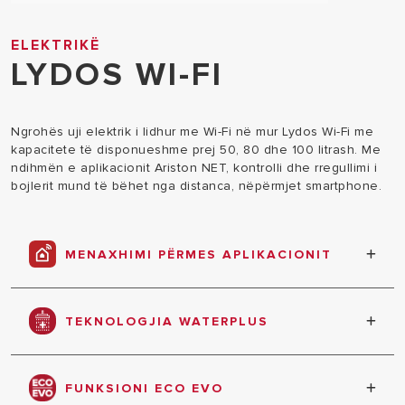
ELEKTRIKË
LYDOS WI-FI
Ngrohës uji elektrik i lidhur me Wi-Fi në mur Lydos Wi-Fi me
kapacitete të disponueshme prej 50, 80 dhe 100 litrash. Me
ndihmën e aplikacionit Ariston NET, kontrolli dhe rregullimi i
bojlerit mund të bëhet nga distanca, nëpërmjet smartphone.
MENAXHIMI PËRMES APLIKACIONIT
Aplikacioni Ariston NET për ndërveprim të lehtë,
reagime të shpejta mbi punën dhe konsumin e
TEKNOLOGJIA WATERPLUS
energjisë.
Deri në 16% më shumë ujë të nxehtë.* *Kursimet
maksimale të vlerësuara në varësi të modelit:
FUNKSIONI ECO EVO
krahasimi i bërë në bazë të V40 në temperaturë