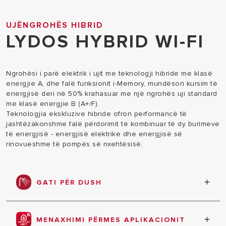
UJËNGROHËS HIBRID
LYDOS HYBRID WI-FI
Ngrohësi i parë elektrik i ujit me teknologji hibride me klasë
energjie A, dhe falë funksionit i-Memory, mundëson kursim të
energjisë deri në 50% krahasuar me një ngrohës uji standard
me klasë energjie B (A+/F).
Teknologjia ekskluzive hibride ofron performancë të
jashtëzakonshme falë përdorimit të kombinuar të dy burimeve
të energjisë - energjisë elektrike dhe energjisë së
rinovueshme të pompës së nxehtësisë.
GATI PËR DUSH
Njoftohuni kur uji të jetë gati për dushin e parë
nëpërmjet ekranit në ngrohësin e ujit dhe
MENAXHIMI PËRMES APLIKACIONIT
smartphone tuaj, duke përdorur aplikacionin Ariston