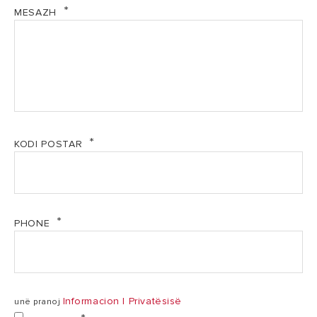
superiore të garantuara nga angazhimi ynë
MESAZH
TË DHËNAT
*100% TË NDËRTUAR PËR TË ZGJATUR:
TEKNIKE
Materialet, pjesët dhe produktet e forta dhe rezistente
janë zhvilluar për të punuar në kushte ekstreme për të
80
ofruar rezultate të nivelit të lartë me qëndrueshmëri
Kapaciteti
100 l
l
maksimale
1,2
Fuqia
1,2 kW
KODI POSTAR
kW
Fuqia elektrike
0,19
mesatare e
0,19 kW
kW
absorbuar
PHONE
Fuqia elektrike
1,42
1,42 kW
max e absorbuar
kW
Informacion I Privatësisë
unë pranoj