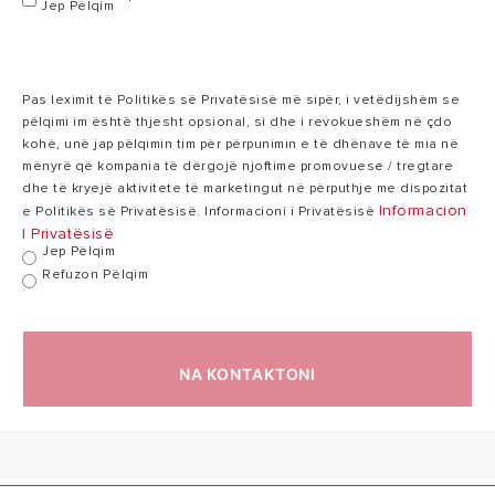
Jep Pëlqim
220-
Tensioni
240
220-240 V
V
Pas leximit të Politikës së Privatësisë më sipër, i vetëdijshëm se
pëlqimi im është thjesht opsional, si dhe i revokueshëm në çdo
Koha e ngrojes i-
kohë, unë jap pëlqimin tim për përpunimin e të dhënave të mia në
5:25
Memory
7:03 h:min
mënyrë që kompania të dërgojë njoftime promovuese / tregtare
h:min
(∆T=43°C)
dhe të kryejë aktivitete të marketingut në përputhje me dispozitat
Informacion
e Politikës së Privatësisë. Informacioni i Privatësisë
I Privatësisë
Jep Pëlqim
Koha e ngrojes
2:34
3:13 h:min
Refuzon Pëlqim
Boost (∆T=43°C)
h:min
Koha e ngrojes
9:21
12:18 h:min
NA KONTAKTONI
Green (∆T=43°C)
h:min
Presioni
8
maksimal në
8 bar
bar