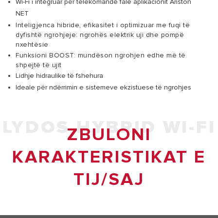
Wi-Fi i integruar për telekomandë falë aplikacionit Ariston
NET
Inteligjenca hibride, efikasitet i optimizuar me fuqi të
dyfishtë ngrohjeje: ngrohës elektrik uji dhe pompë
nxehtësie
Funksioni BOOST: mundëson ngrohjen edhe më të
shpejtë të ujit
Lidhje hidraulike të fshehura
Ideale për ndërrimin e sistemeve ekzistuese të ngrohjes
LYDOS HYBRID WI-FI
ZBULONI
KARAKTERISTIKAT E
TIJ/SAJ